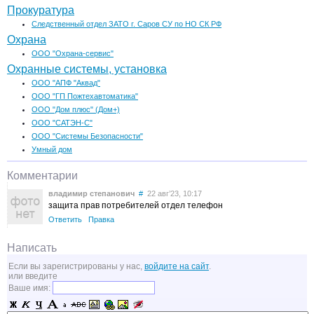
Прокуратура
Следственный отдел ЗАТО г. Саров СУ по НО СК РФ
Охрана
ООО "Охрана-сервис"
Охранные системы, установка
ООО "АПФ "Аквад"
ООО "ГП Пожтехавтоматика"
ООО "Дом плюс" (Дом+)
ООО "САТЭН-С"
ООО "Системы Безопасности"
Умный дом
Комментарии
владимир степанович
#
22 авг’23, 10:17
защита прав потребителей отдел телефон
Ответить
Правка
Написать
Если вы зарегистрированы у нас,
войдите на сайт
.
или введите
Ваше имя: