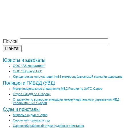
Поиск:
Юристы и адвокаты
ООО "АБ Консалтинг"
ООО "ЮрБюро №1"
Юридическая консультация №33 межреспубликанской коллегии адвокатов
Полиция и ГИБДД (УВД)
Межмуниципальное управление МВД России по ЗАТО Саров
Отдел ГИБДД по г.Сарову
Отделение по вопросам миграции межмуниципального управления МВД
России по ЗАТО Саров
Суды и приставы
Мировые судьи г.Саров
Саровский городской суд
Саровский районный отдел судебных приставов