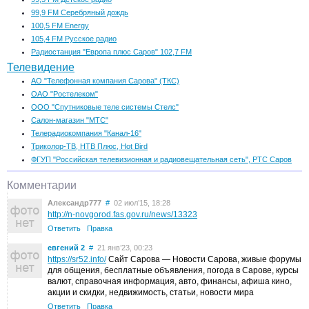
99,9 FM Серебряный дождь
100,5 FM Energy
105,4 FM Русское радио
Радиостанция "Европа плюс Саров" 102,7 FM
Телевидение
АО "Телефонная компания Сарова" (ТКС)
ОАО "Ростелеком"
ООО "Спутниковые теле системы Стелс"
Салон-магазин "МТС"
Телерадиокомпания "Канал-16"
Триколор-ТВ, НТВ Плюс, Hot Bird
ФГУП "Российская телевизионная и радиовещательная сеть", РТС Саров
Комментарии
Александр777
#
02 июл’15, 18:28
http://n-novgorod.fas.gov.ru/news/13323
Ответить
Правка
евгений 2
#
21 янв’23, 00:23
https://sr52.info/
Сайт Сарова — Новости Сарова, живые форумы
для общения, бесплатные объявления, погода в Сарове, курсы
валют, справочная информация, авто, финансы, афиша кино,
акции и скидки, недвижимость, статьи, новости мира
Ответить
Правка