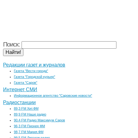
Поиск:
Редакции газет и журналов
Газета "Вести города"
Газета "Городской курьер"
Газета "Саров"
Интернет СМИ
Информационное агентство "Саровские новости"
Радиостанции
89,3 FM Хит.ФМ
89,9 FM Наше радио
90.4 FM Радио Максимум Саров
96,3 FM Пионер ФМ
98,7 FM Мария.ФМ
99,5 FM Детское радио