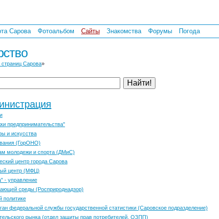
рта Сарова
Фотоальбом
Сайты
Знакомства
Форумы
Погода
рство
 страниц Сарова
»
инистрация
и
ки предпринимательства"
ры и искусства
ования (ГорОНО)
ам молодежи и спорта (ДМиС)
ский центр города Сарова
ый центр (МФЦ)
" - управление
жающей среды (Росприроднадзор)
й политике
ган федеральной службы государственной статистики (Саровское подразделение)
тельского рынка (отдел защиты прав потребителей, ОЗПП)