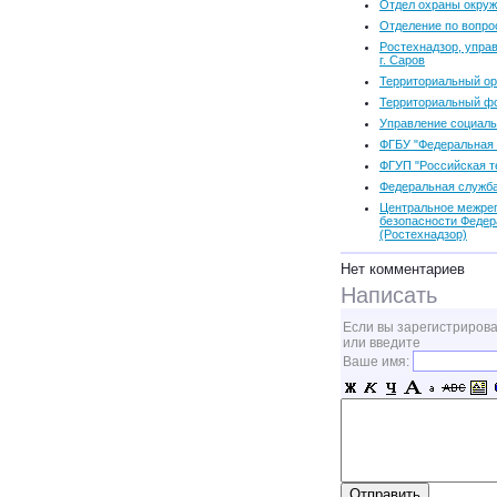
Отдел охраны окру
Отделение по вопро
Ростехнадзор, упра
г. Саров
Территориальный ор
Территориальный фо
Управление социаль
ФГБУ "Федеральная 
ФГУП "Российская т
Федеральная служба
Центральное межрег
безопасности Федер
(Ростехнадзор)
Нет комментариев
Написать
Если вы зарегистрирова
или введите
Ваше имя: