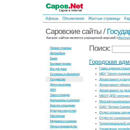
Афиша
Объявления
Желтые страницы
Ка
Саровские сайты /
Госуда
Каталог сайтов является упрощенной версией «
Желтых
Поиск:
Первая страница
Автомобили
Банки
Городская адм
Бытовая техника
Глава администраци
Все для дома
МБУ "Центр поддерж
Гостиницы и общежития
Государство
Департамент культу
Дети и молодежь
Департамент образ
ЖКХ
Департамент по дел
Закон и порядок
МБОУ ДПО методиче
Компьютеры и интернет
Многофункциональн
Красота и праздники
ОАО "Аптеки Сарова
Культура и искусство
Отдел охраны окру
Мастерские
Отдел по социально
Медицина и социалка
Территориальный ор
Наука и производство
Управление потреби