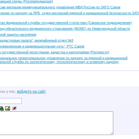
жающей среды (Росприроднадзор)
сам миграции межмуниципального управления МВД России по ЗАТО Саров
вление по надзору за ЯРБ, отдел инспекций ядерной и радиационной безопасности ЗА
ган федеральной службы государственной статистики (Саровское подразделение)
нд обязательного медицинского страхования (ФОМС) по Нижегородской области
ной защиты населения
кадастровая палата", межрайонный отдел №8
елевизионная и радиовещательная сеть", РТС Саров
 государственной регистрации, кадастра и картографии (Росреестр)
иональное территориальное управление по надзору за ядерной и радиационной
альной службы по экологическому, технологическому и атомному надзору
ны у нас,
войдите на сайт
.