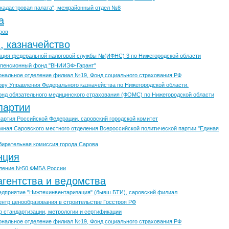
кадастровая палата", межрайонный отдел №8
а
ров
, казначейство
ция федеральной налоговой службы №(ИФНС) 3 по Нижегородской области
 пенсионный фонд "ВНИИЭФ-Гарант"
ональное отделение филиал №19, Фонд социального страхования РФ
рову Управления Федерального казначейства по Нижегородской области.
нд обязательного медицинского страхования (ФОМС) по Нижегородской области
партии
артия Российской Федерации, саровский городской комитет
ная Саровского местного отделения Всероссийской политической партии "Единая
бирательная комиссия города Сарова
нция
вление №50 ФМБА России
гентства и ведомства
едприятие "Нижтехинвентаризация" (бывш.БТИ), саровский филиал
нтр ценообразования в строительстве Госстроя РФ
р стандартизации, метрологии и сертификации
ональное отделение филиал №19, Фонд социального страхования РФ