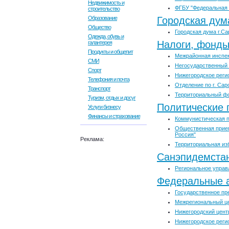
Недвижимость и
ФГБУ "Федеральная 
строительство
Образование
Городская дум
Общество
Городская дума г.Са
Одежда, обувь и
Налоги, фонды
галантерея
Продукты и общепит
Межрайонная инспек
СМИ
Негосударственный
Спорт
Нижегородское реги
Телефония и почта
Отделение по г. Са
Транспорт
Территориальный фо
Туризм, отдых и досуг
Политические 
Услуги бизнесу
Финансы и страхование
Коммунистическая п
Общественная прием
Россия"
Реклама:
Территориальная из
Санэпидемста
Региональное упра
Федеральные а
Государственное пр
Межрегиональный це
Нижегородский цент
Нижегородское реги