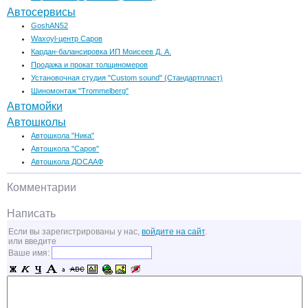
Автосервисы
GoshAN52
Waxoyl-центр Саров
Кардан-балансировка ИП Моисеев Д. А.
Продажа и прокат толщиномеров
Установочная студия "Custom sound" (Стандартпласт)
Шиномонтаж "Trommelberg"
Автомойки
Автошколы
Автошкола "Ника"
Автошкола "Саров"
Автошкола ДОСААФ
Комментарии
Написать
Если вы зарегистрированы у нас,
войдите на сайт
.
или введите
Ваше имя: