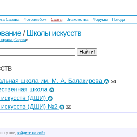
рта Сарова
Фотоальбом
Сайты
Знакомства
Форумы
Погода
ование
/
Школы искусств
 страниц Сарова
»
ств
альная школа им. М. А. Балакирева
ественная школа
 искусств (ДШИ)
 искусств (ДШИ) №2
ны у нас,
войдите на сайт
.