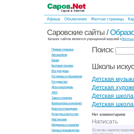
Афиша
Объявления
Желтые страницы
Ка
Саровские сайты /
Образ
Каталог сайтов является упрощенной версией «
Желтых
Поиск:
Первая страница
Автомобили
Банки
Школы искус
Бытовая техника
Все для дома
Гостиницы и общежития
Детская музык
Государство
Детская худож
Дети и молодежь
ЖКХ
Детская школа
Закон и порядок
Детская школа
Компьютеры и интернет
Красота и праздники
Культура и искусство
Нет комментариев
Мастерские
Написать
Медицина и социалка
Если вы зарегистрирова
Наука и производство