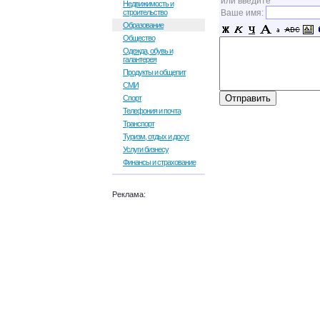
или введите
Недвижимость и
строительство
Ваше имя:
Образование
Общество
Одежда, обувь и
галантерея
Продукты и общепит
СМИ
Спорт
Телефония и почта
Транспорт
Туризм, отдых и досуг
Услуги бизнесу
Финансы и страхование
Реклама: