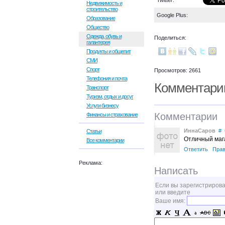
Twitter:
Недвижимость и
строительство
Google Plus:
Образование
Общество
Одежда, обувь и
Поделиться:
галантерея
Продукты и общепит
СМИ
Спорт
Просмотров: 2661
Телефония и почта
Комментари
Транспорт
Туризм, отдых и досуг
Услуги бизнесу
Комментарии
Финансы и страхование
ИннаСаров
#
0
Статьи
Отличный мага
Все комментарии
Ответить
Прав
Реклама:
Написать
Если вы зарегистрирова
или введите
Ваше имя: