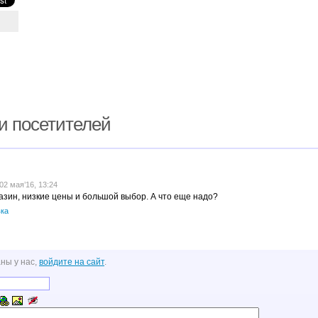
и посетителей
2 мая’16, 13:24
зин, низкие цены и большой выбор. А что еще надо?
ка
ны у нас,
войдите на сайт
.