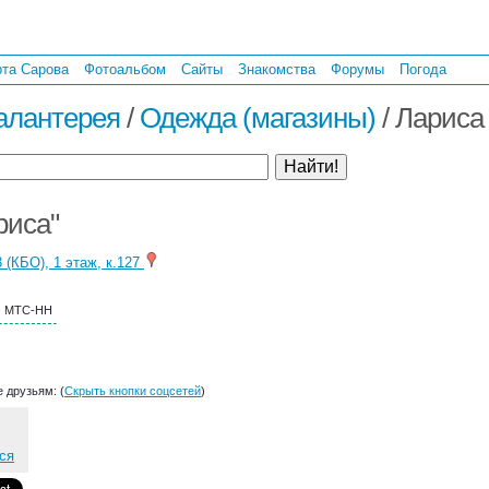
рта Сарова
Фотоальбом
Сайты
Знакомства
Форумы
Погода
галантерея
/
Одежда (магазины)
/
Лариса
риса"
3 (КБО)
, 1 этаж, к.127
МТС-НН
1
 друзьям: (
Скрыть кнопки соцсетей
)
ся