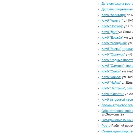
Детская школа восто
Детские спортивные 
Клуб "Авангард"
пр.М
Клуб "Азимут"
ул.Ку
Клуб "Восход"
ул.Сов
Клуб "Дар"
ул.Сосина
Клуб "Дружба"
ул.Шв
Клуб "Меридиан"
ул.
Клуб "Мечта", трена
Клуб "Орленок"
ул.8
Клуб "Родные прост
Клуб "Самсон", тре
Клуб "Сокол"
ул.Куй
Клуб "Факел"
ул.Пио
Клуб "Чайка"
ул.Шевч
Клуб "Экстрим", сек
Клуб "Юность"
ул.Ал
Клуб авторской пес
Кружок кружевоплет
Общественное военн
ул.Зернова, 2а
Объединение юных 
Росто
Рабочий переу
Секция единоборств