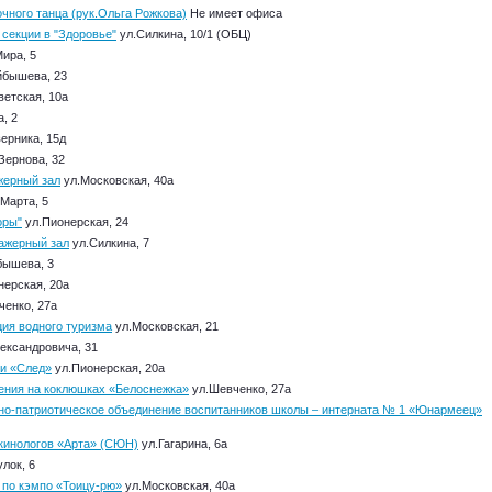
чного танца (рук.Ольга Рожкова)
Не имеет офиса
секции в "Здоровье"
ул.Силкина, 10/1 (ОБЦ)
ира, 5
йбышева, 23
етская, 10а
, 2
ерника, 15д
Зернова, 32
жерный зал
ул.Московская, 40а
 Марта, 5
оры"
ул.Пионерская, 24
нажерный зал
ул.Силкина, 7
бышева, 3
нерская, 20а
енко, 27а
ция водного туризма
ул.Московская, 21
ександровича, 31
ни «След»
ул.Пионерская, 20а
ения на коклюшках «Белоснежка»
ул.Шевченко, 27а
о-патриотическое объединение воспитанников школы – интерната № 1 «Юнармеец»
кинологов «Арта» (СЮН)
ул.Гагарина, 6а
лок, 6
 по кэмпо «Тоицу-рю»
ул.Московская, 40а