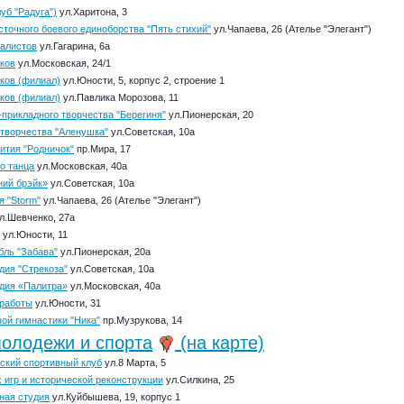
уб "Радуга")
ул.Харитона, 3
точного боевого единоборства "Пять стихий"
ул.Чапаева, 26 (Ателье "Элегант")
алистов
ул.Гагарина, 6а
ков
ул.Московская, 24/1
ков (филиал)
ул.Юности, 5, корпус 2, строение 1
ков (филиал)
ул.Павлика Морозова, 11
прикладного творчества "Берегиня"
ул.Пионерская, 20
 творчества "Аленушка"
ул.Советская, 10а
ития "Родничок"
пр.Мира, 17
о танца
ул.Московская, 40а
ний брэйк»
ул.Советская, 10а
я "Storm"
ул.Чапаева, 26 (Ателье "Элегант")
л.Шевченко, 27а
ул.Юности, 11
ль "Забава"
ул.Пионерская, 20а
дия "Стрекоза"
ул.Советская, 10а
дия «Палитра»
ул.Московская, 40а
 работы
ул.Юности, 31
ой гимнастики "Ника"
пр.Музрукова, 14
олодежи и спорта
(на карте)
ский спортивный клуб
ул.8 Марта, 5
 игр и исторической реконструкции
ул.Силкина, 25
ная студия
ул.Куйбышева, 19, корпус 1