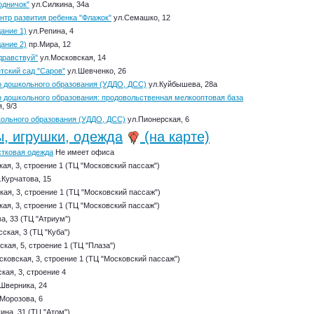
одничок"
ул.Силкина, 34а
нтр развития ребенка "Флажок"
ул.Семашко, 12
ание 1)
ул.Репина, 4
ание 2)
пр.Мира, 12
дравствуй"
ул.Московская, 14
тский сад "Саров"
ул.Шевченко, 26
о дошкольного образования (УДДО, ДСС)
ул.Куйбышева, 28а
о дошкольного образования: продовольственная мелкооптовая база
, 9/3
кольного образования (УДДО, ДСС)
ул.Пионерская, 6
ы, игрушки, одежда
(на карте)
остковая одежда
Не имеет офиса
ая, 3, строение 1 (ТЦ "Московский пассаж")
.Курчатова, 15
ая, 3, строение 1 (ТЦ "Московский пассаж")
ая, 3, строение 1 (ТЦ "Московский пассаж")
а, 33 (ТЦ "Атриум")
ская, 3 (ТЦ "Куба")
кая, 5, строение 1 (ТЦ "Плаза")
ковская, 3, строение 1 (ТЦ "Московский пассаж")
кая, 3, строение 4
Шверника, 24
Морозова, 6
ина, 31 (ТЦ "Атом")