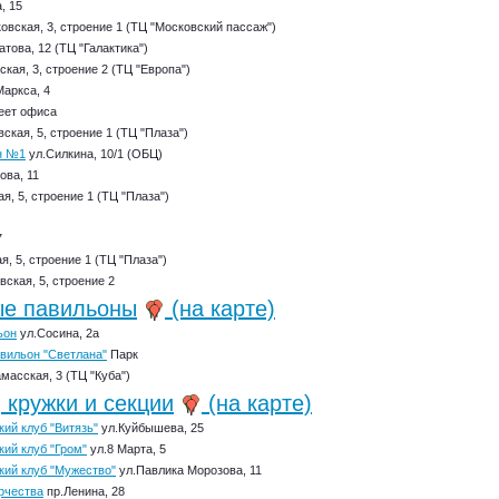
, 15
овская, 3, строение 1 (ТЦ "Московский пассаж")
това, 12 (ТЦ "Галактика")
кая, 3, строение 2 (ТЦ "Европа")
Маркса, 4
еет офиса
ская, 5, строение 1 (ТЦ "Плаза")
н №1
ул.Силкина, 10/1 (ОБЦ)
ова, 11
я, 5, строение 1 (ТЦ "Плаза")
7
, 5, строение 1 (ТЦ "Плаза")
ская, 5, строение 2
ые павильоны
(на карте)
ьон
ул.Сосина, 2а
авильон "Светлана"
Парк
масская, 3 (ТЦ "Куба")
 кружки и секции
(на карте)
ий клуб "Витязь"
ул.Куйбышева, 25
ий клуб "Гром"
ул.8 Марта, 5
кий клуб "Мужество"
ул.Павлика Морозова, 11
рчества
пр.Ленина, 28