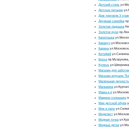
Детский стиль
ул.Мос
Детское питание
ул.
Дом торговли 3 этаж
Дружная семейка
пр
Золотая ладошка
Не
Золотое руно
пр.Лен
Капитошка
ул.Моско
Карапуз
ул.Московск
Карина
ул.Московска
Котофей
ул.Силкина,
Кроха
пр.Музрукова,
Купецъ
ул.Шверника
Магазин для заботл
Магазин игрушек "Б
Маленькая личность
Мальвина
ул.Курчат
Мама и я
ул.Московс
Мамино солнышко
п
Мир детской обуви
у
Мне и папе
ул.Силки
Моделист
ул.Москов
Модная точка
ул.Кур
Модные детки
ул.Мос