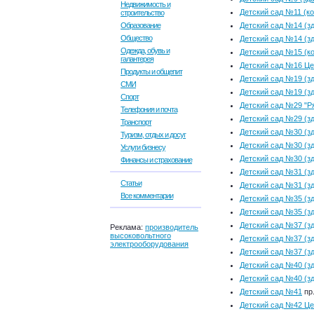
Недвижимость и
Детский сад №11 (
строительство
Образование
Детский сад №14 (зд
Общество
Детский сад №14 (зд
Одежда, обувь и
Детский сад №15 (к
галантерея
Детский сад №16 Це
Продукты и общепит
Детский сад №19 (зд
СМИ
Детский сад №19 (зд
Спорт
Детский сад №29 "Р
Телефония и почта
Детский сад №29 (з
Транспорт
Детский сад №30 (зд
Туризм, отдых и досуг
Детский сад №30 (зд
Услуги бизнесу
Детский сад №30 (зд
Финансы и страхование
Детский сад №31 (зд
Статьи
Детский сад №31 (зд
Все комментарии
Детский сад №35 (зд
Детский сад №35 (зд
Детский сад №37 (зд
Реклама:
производитель
высоковольтного
Детский сад №37 (зд
электрооборудования
Детский сад №37 (з
Детский сад №40 (зд
Детский сад №40 (зд
Детский сад №41
пр
Детский сад №42 Це