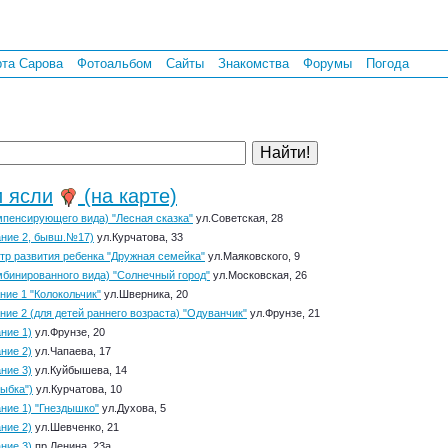
рта Сарова
Фотоальбом
Сайты
Знакомства
Форумы
Погода
и ясли
(на карте)
мпенсирующего вида) "Лесная сказка"
ул.Советская, 28
ание 2, бывш.№17)
ул.Курчатова, 33
тр развития ребенка "Дружная семейка"
ул.Маяковского, 9
мбинированного вида) "Солнечный город"
ул.Московская, 26
ние 1 "Колокольчик"
ул.Шверника, 20
ние 2 (для детей раннего возраста) "Одуванчик"
ул.Фрунзе, 21
ние 1)
ул.Фрунзе, 20
ние 2)
ул.Чапаева, 17
ние 3)
ул.Куйбышева, 14
ыбка")
ул.Курчатова, 10
ние 1) "Гнездышко"
ул.Духова, 5
ние 2)
ул.Шевченко, 21
ние 3)
пр.Ленина, 23а