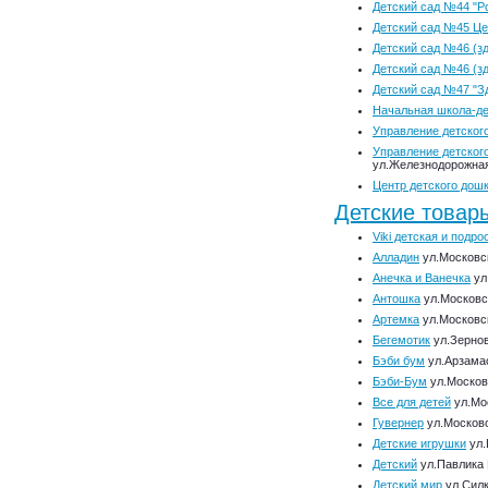
Детский сад №44 "Р
Детский сад №45 Це
Детский сад №46 (зд
Детский сад №46 (зд
Детский сад №47 "З
Начальная школа-де
Управление детског
Управление детског
ул.Железнодорожная
Центр детского дош
Детские товар
Viki детская и подр
Алладин
ул.Московск
Анечка и Ванечка
ул
Антошка
ул.Московск
Артемка
ул.Московск
Бегемотик
ул.Зернов
Бэби бум
ул.Арзамас
Бэби-Бум
ул.Московс
Все для детей
ул.Мос
Гувернер
ул.Московс
Детские игрушки
ул.
Детский
ул.Павлика 
Детский мир
ул.Силк