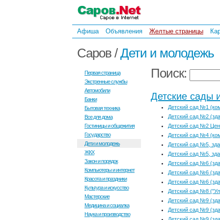
Афиша
Объявления
Желтые страницы
Ка
Саров /
Дети и молодежь
Поиск:
Первая страница
Экстренные службы
Автомобили
Детские сады 
Банки
Детский сад №1 (ко
Бытовая техника
Детский сад №2 (зд
Все для дома
Гостиницы и общежития
Детский сад №2 Цен
Государство
Детский сад №4 (ко
Дети и молодежь
Детский сад №5, зда
ЖКХ
Детский сад №5, зда
Закон и порядок
Детский сад №6 (зда
Компьютеры и интернет
Детский сад №6 (зда
Красота и праздники
Детский сад №6 (зда
Культура и искусство
Детский сад №8 ("Ул
Мастерские
Детский сад №9 (зда
Медицина и социалка
Детский сад №9 (зда
Наука и производство
Детский сад №9 (зда