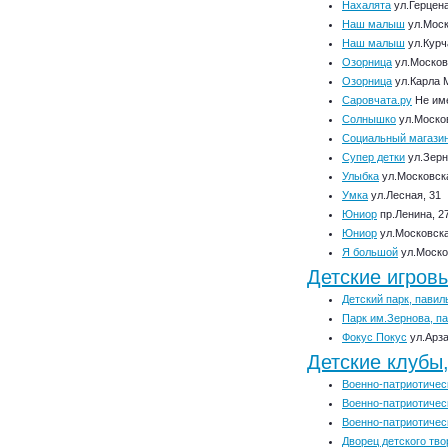
Нахалята
ул.Герцена
Наш малыш
ул.Моск
Наш малыш
ул.Курча
Озорница
ул.Московс
Озорница
ул.Карла 
Саровчата.ру
Не им
Солнышко
ул.Москов
Социальный магази
Супер детки
ул.Зерн
Улыбка
ул.Московска
Умка
ул.Лесная, 31
Юниор
пр.Ленина, 2
Юниор
ул.Московская
Я большой
ул.Москов
Детские игров
Детский парк, павил
Парк им.Зернова, п
Фокус Покус
ул.Арза
Детские клубы,
Военно-патриотическ
Военно-патриотическ
Военно-патриотичес
Дворец детского тво