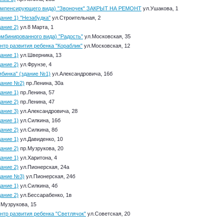
компенсирующего вида) "Звоночек" ЗАКРЫТ НА РЕМОНТ
ул.Ушакова, 1
ание 1) "Незабудка"
ул.Строительная, 2
ание 2)
ул.8 Марта, 1
омбинированного вида) "Радость"
ул.Московская, 35
нтр развития ребенка "Кораблик"
ул.Московская, 12
ание 1)
ул.Шверника, 13
ание 2)
ул.Фрунзе, 4
ябинка" (здание №1)
ул.Александровича, 16б
дание №2)
пр.Ленина, 30а
ание 1)
пр.Ленина, 57
ание 2)
пр.Ленина, 47
ание 3)
ул.Александровича, 28
ание 1)
ул.Силкина, 16б
ание 2)
ул.Силкина, 8б
ание 1)
ул.Давиденко, 10
ание 2)
пр.Музрукова, 20
ание 1)
ул.Харитона, 4
ание 2)
ул.Пионерская, 24а
дание №3)
ул.Пионерская, 24б
ание 1)
ул.Силкина, 4б
ание 2)
ул.Бессарабенко, 1в
.Музрукова, 15
нтр развития ребенка "Светлячок"
ул.Советская, 20