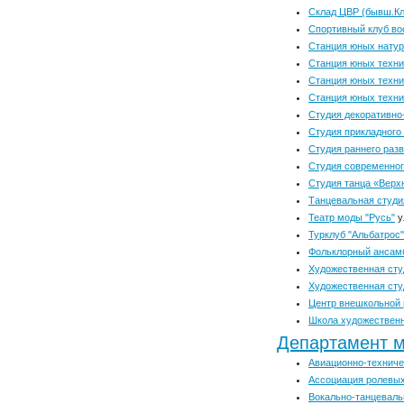
Склад ЦВР (бывш.Кл
Спортивный клуб вос
Станция юных натур
Станция юных техни
Станция юных техни
Станция юных техни
Студия декоративно-
Студия прикладного
Студия раннего разв
Студия современног
Студия танца «Верх
Танцевальная студи
Театр моды "Русь"
у
Турклуб "Альбатрос"
Фольклорный ансамб
Художественная сту
Художественная сту
Центр внешкольной
Школа художественн
Департамент м
Авиационно-техниче
Ассоциация ролевых
Вокально-танцеваль