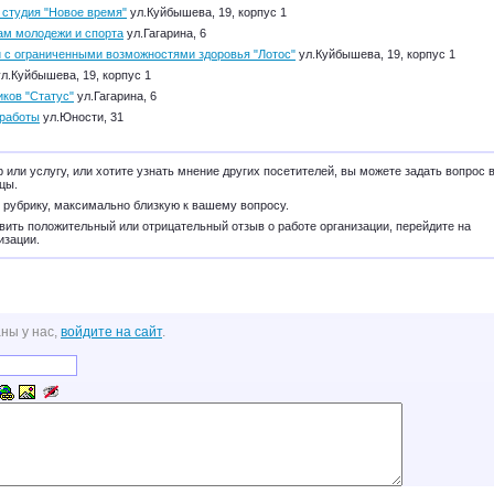
 студия "Новое время"
ул.Куйбышева, 19, корпус 1
ам молодежи и спорта
ул.Гагарина, 6
 с ограниченными возможностями здоровья "Лотос"
ул.Куйбышева, 19, корпус 1
л.Куйбышева, 19, корпус 1
ков "Статус"
ул.Гагарина, 6
 работы
ул.Юности, 31
 или услугу, или хотите узнать мнение других посетителей, вы можете задать вопрос 
цы.
 рубрику, максимально близкую к вашему вопросу.
вить положительный или отрицательный отзыв о работе организации, перейдите на
изации.
ны у нас,
войдите на сайт
.