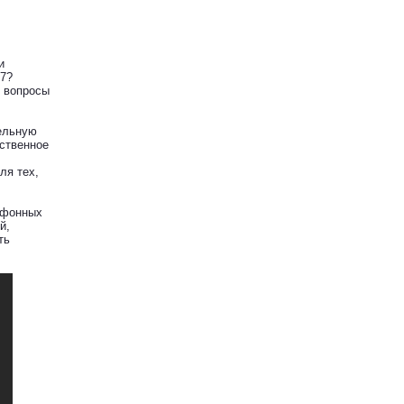
и
17?
и вопросы
тельную
ственное
ля тех,
ефонных
й,
ть