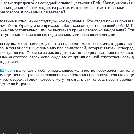
и транспортировке самоходной огневой установки БУК. Международная
а сведения об этих людях из разных источников, таких как записи
азговоров и показания свидетелей.
дование в отношении структуры командования. Кто отдал приказ привезт
ку БУК в Украину и кто приказал сбить самолет, выполнявший рейс MH
ие самостоятельно, или он выполнял приказ своего командования? Эт
еступлений, совершенных подозреваемыми виновными лицами.
 группа хочет подчеркнуть, что она продолжает разыскивать дополни
а, в том числе и информацию про свидетелей, которые имели непосред
реступлению. Украинское законодательство предполагает меньший срок
нных обстоятельствах освобождение от криминальной ответственности д
следствием.
mh17.com
включает в себя определенное количество перехваченных тел
 следственная группа запрашивает информацию про определенных люде
х разговорах. Людей, которые могут опознать эти голоса, просят сообщи
ственной группе.