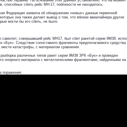
 частью Украины. На основании этих данных установлено, что на момент
, способных сбить рейс МН-17, поблизости не находилось.
кая Федерация заявила об обнаружении «новых» данные первичной
которых она также делает вывод о том, что вблизи авиалайнера других
рые могли бы его сбить, не было.
о самолет, совершавший рейс МН17, был сбит ракетой серии 9М38, исп
се «Бук». Следствие сопоставило фрагменты предполагаемого средства
 месте катастрофы, с материалом сравнения.
 разборка различных типов ракет серии 9М38 ЗРК «Бук» и проведен
го опорного материала с металлическими фрагментами, найденными на
а поражения: