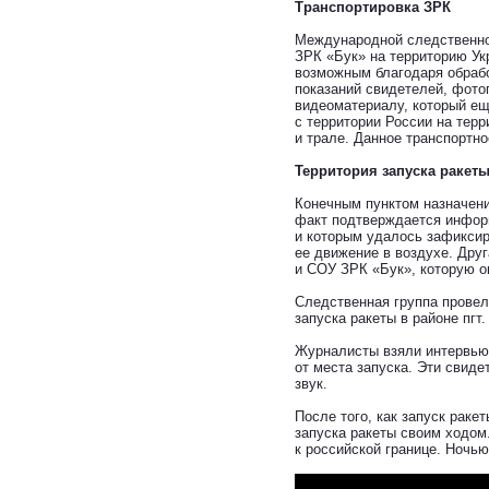
Транспортировка ЗРК
Международной следственно
ЗРК «Бук» на территорию Ук
возможным благодаря обрабо
показаний свидетелей, фото
видеоматериалу, который ещ
с территории России на терр
и трале. Данное транспортн
Территория запуска ракет
Конечным пунктом назначени
факт подтверждается инфор
и которым удалось зафиксир
ее движение в воздухе. Дру
и СОУ ЗРК «Бук», которую он
Следственная группа провел
запуска ракеты в районе пгт
Журналисты взяли интервью 
от места запуска. Эти свид
звук.
После того, как запуск рак
запуска ракеты своим ходом.
к российской границе. Ночь