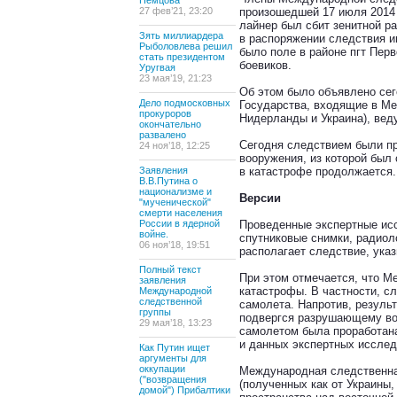
Немцова
27 фев’21, 23:20
произошедшей 17 июля 2014 
лайнер был сбит зенитной ра
Зять миллиардера
в распоряжении следствия и
Рыболовлева решил
было поле в районе пгт Пер
стать президентом
боевиков.
Уругвая
23 мая’19, 21:23
Об этом было объявлено сег
Дело подмосковных
Государства, входящие в Ме
прокуроров
Нидерланды и Украина), вед
окончательно
развалено
Сегодня следствием были п
24 ноя’18, 12:25
вооружения, из которой был 
Заявления
в катастрофе продолжается.
В.В.Путина о
национализме и
Версии
"мученической"
смерти населения
России в ядерной
Проведенные экспертные исс
войне.
спутниковые снимки, радиол
06 ноя’18, 19:51
располагает следствие, ука
Полный текст
При этом отмечается, что М
заявления
катастрофы. В частности, с
Международной
следственной
самолета. Напротив, резуль
группы
подвергся разрушающему воз
29 мая’18, 13:23
самолетом была проработана
и данных экспертных исслед
Как Путин ищет
аргументы для
оккупации
Международная следственна
("возвращения
(полученных как от Украины,
домой") Прибалтики