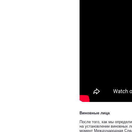
Виновные лица
После того, как мы определ
на установлении виновных л
момент Международная Следс