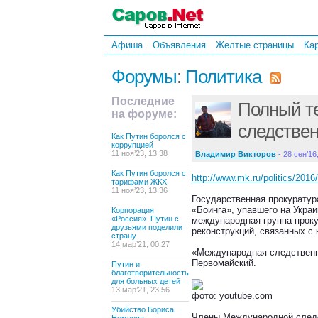
Афиша
Объявления
Желтые страницы
Ка
Форумы
:
Политика
Последние
Полный т
на форуме:
следствен
Как Путин боролся с
коррупцией
11 ноя’23, 13:38
Владимир Викторов
- 28 сен’16,
Как Путин боролся с
http://www.mk.ru/politics/2016/
тарифами ЖКХ
11 ноя’23, 13:36
Государственная прокуратур
«Боинга», упавшего на Укра
Корпорация
«Россия». Путин с
международная группа проку
друзьями поделили
реконструкций, связанных с
страну
14 мар’21, 00:27
«Международная следственна
Первомайский.
Путин и
благотворительность
для больных детей
13 мар’21, 23:56
фото: youtube.com
Убийство Бориса
Члены Международной следс