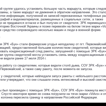
й группе удалось установить большую часть маршрута, которым следо
раины, а также маршрут ее движения в обратном направлении. Это стал
тке информации, полученной из записей перехваченных телефонных ра
графий и видеоматериалов, размещенных в социальных сетях, а также
е не придавался огласке и был получен от свидетеля. ЗРК перемещалс
иторию Восточной Украины и позже перевезён на белом тягаче марки «Vo
ое средство сопровождало несколько машин и люди в военной форме.
ы
я ЗРК «Бук» стали фермерские угодья неподалеку от пгт. Первомайски
мацией, предоставленной большим количеством свидетелей, которые в
овать конденсационный след ракеты, запущенной с помощью ЗРК «Бук»
гая группа свидетелей могла установить связь между конденсационным
и видели ранее 17 июля 2014 г.
а работу со свидетелями, которые видели столб дыма, СОУ ЗРК «Бук» 
. Первомайский, а также саму ракету, после момента ее запуска.
у свидетелей, которые наблюдали запуск ракеты с небольшого расстоя
етели утверждают, что они слышали очень интенсивный и высокий свист
еты был произведен с помощью ЗРК «Бук», СОУ ЗРК «Бук» покинула мест
 Спустя некоторое время ее снова погрузили на тягач марки «Volvo» и о
ю колонна пересекла границу в направлении Российской Федерации.