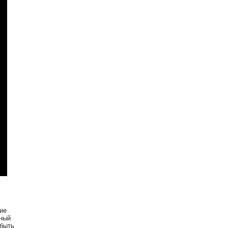
ие
нный
 быть