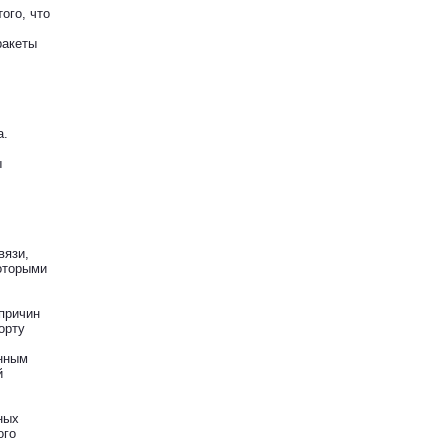
ого, что
ракеты
а.
ы
вязи,
оторыми
причин
орту
енным
й
ных
ого