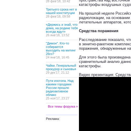
пространства над восточной
28 фев’18, 10:42
катастрофы воздушных судов
Третьего срока нет в
нашей конституции
На прошлой неделе Российс
28 фев’18, 09:58
радиолокации, на основании 
летательных аппаратов, кото
«Держись и знай, что
дома, на родине тебя
Средства поражения
всегда ждут»
26 янв’18, 13:52
Расследование показало, чт
"Димон". Кто-то
в зенитно-ракетном комплек
собирается
поражения, обнаруженные на
выходить на митинг
26го?
Для этого была произведена
24 янв’18, 16:45
сравнительный анализ данно
Чайки. Генеральный
катастрофы.
прокурор и сыновья
29 дек’17, 21:12
Видео презентация: Средств
Пути изотопа. Над
какими городами
России прошло
радиоактивное
облако
25 ноя’17, 23:27
Все темы форума »
Реклама: