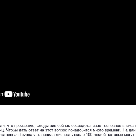
или, что произошло, следствие сейчас сосредотачивает основное вниман
иц. Чтобы дать ответ на этот вопрос понадобится много времени. На да
твенная Группа установила личность около 100 людей, которые могут