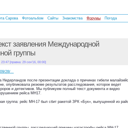
рта Сарова
Фотоальбом
Сайты
Знакомства
Форумы
Погода
екст заявления Международной
ной группы
 23:47 [правка: 29 сен’16, 00:00]
09/28/...
а Нидерландов после презентации доклада о причинах гибели малайзий
ине, опубликовала резюме результатов расследования, которое ведет
роров и детективов. Мы публикуем полный текст документа и видео
 крушением рейса MH17.
я группа: рейс МН-17 был сбит ракетой ЗРК «Бук», выпущенной из райо
твенной группы, расследующей причины катастрофы рейса МН-17,