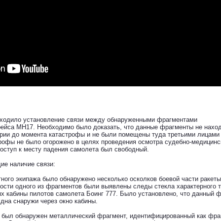
 входило установление связи между обнаруженными фрагментами
рейса МН17. Необходимо было доказать, что данные фрагменты не нахо
рии до момента катастрофы и не были помещены туда третьими лицами
рофы не было огорожено в целях проведения осмотра судебно-медицин
доступ к месту падения самолета был свободный.
ие наличие связи:
тного экипажа было обнаружено несколько осколков боевой части ракеты
ости одного из фрагментов были выявлены следы стекла характерного т
ях кабины пилотов самолета Боинг 777. Было установлено, что данный 
удна снаружи через окно кабины.
в был обнаружен металлический фрагмент, идентифицированный как фра