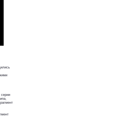
дились
скими
 серии
ипа,
фрагмент
гмент