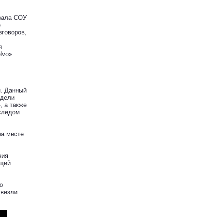
вала СОУ
о
зговоров,
я
lvo»
й. Данный
идели
, а также
 следом
на месте
ния
ящий
о
твезли