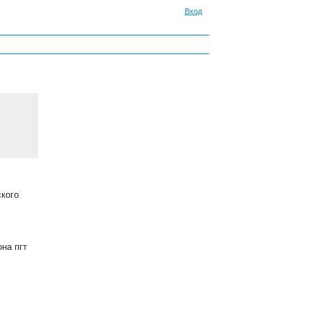
Вход
ского
на пгт