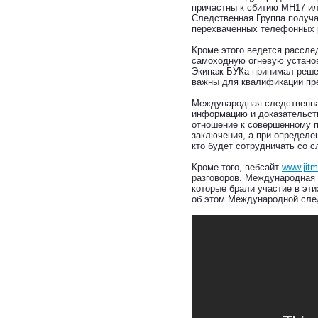
причастны к сбитию MH17 ил
Следственная Группа получал
перехваченных телефонных р
Кроме этого ведется рассле
самоходную огневую установ
Экипаж БУКа принимал решен
важны для квалификации пр
Международная следственная
информацию и доказательств
отношение к совершенному п
заключения, а при определе
кто будет сотрудничать со 
Кроме того, вебсайт
www.jit
разговоров. Международная
которые брали участие в эти
об этом Международной след