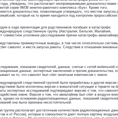
года, убеждены, что располагают неопровержимыми доказательствами т
кетой серии 9М38 зенитно-ракетного комплекса «Бук». Кроме того,
меются доказательства, позволяющие утверждать, что местом запуска 
вомайский, который на то время находился под контролем пророссийских
одня в ходе презентации для родственников погибших в катастрофе.
ждународную следственную группу (Австралия, Бельгия, Малайзия,
ут совместное уголовное расследование причин катастрофы авиалайнер
редставлены промежуточные выводы, в том числе относительно систем
сбит самолет, и места запуска ракеты. Следствие в отношении виновных
ледования, показания свидетелей, данные, снятые с сетей мобильной с
окационные данные, экспертные заключения и прочие доказательства, к
зывают на то, что самолет был сбит зенитным комплексом с земли.
еждународной следственной группой были проработаны и другие версии 
ледствием были исключены версии о внештатной ситуации и теракте на б
таты экспертных исследований подтверждают версию о том, что самолет
действию извне. Версия о том, что авиалайнер был сбит в воздухе во
, однако на основании радиолокационных данных, показаний свидетеле
ований она была признана несостоятельной.
я группа располагает достаточным количеством радиолокационных дан
 так и от России), которые в совокупности дают полную картину воздушн