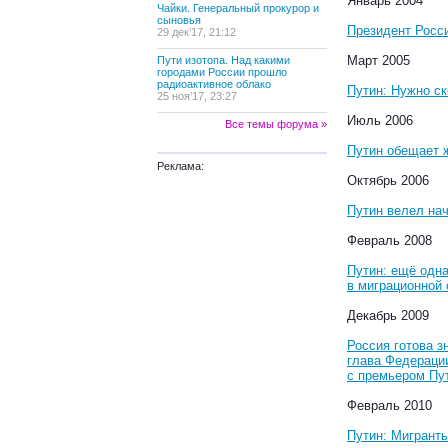
Январь 2004
Чайки. Генеральный прокурор и
сыновья
Президент Росси
29 дек’17, 21:12
Март 2005
Пути изотопа. Над какими
городами России прошло
радиоактивное облако
Путин: Нужно с
25 ноя’17, 23:27
Июль 2006
Все темы форума »
Путин обещает ж
Реклама:
Октябрь 2006
Путин велел на
Февраль 2008
Путин: ещё одн
в миграционной
Декабрь 2009
Россия готова з
глава Федераци
с премьером Пу
Февраль 2010
Путин: Мигрант