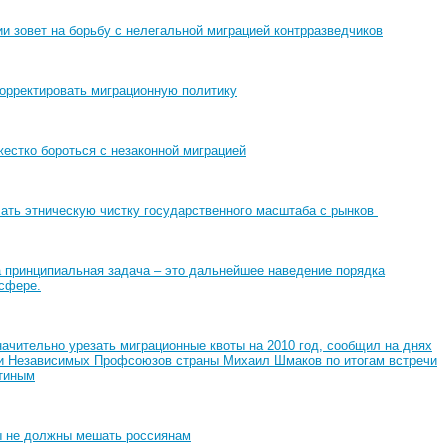
и зовет на борьбу с нелегальной миграцией контрразведчиков
корректировать миграционную политику
естко бороться с незаконной миграцией
чать этническую чистку государственного масштаба с рынков
а принципиальная задача – это дальнейшее наведение порядка
 сфере.
начительно урезать миграционные квоты на 2010 год, сообщил на днях
и Независимых Профсоюзов страны Михаил Шмаков по итогам встречи
тиным
ы не должны мешать россиянам