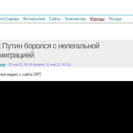
рта Сарова
Фотоальбом
Сайты
Знакомства
Форумы
Погода
 Путин боролся с нелегальной
миграцией
ров
- 31 янв’12, 05:15 [правка: 31 янв’12, 05:31]
езка видео с сайта ОРТ: