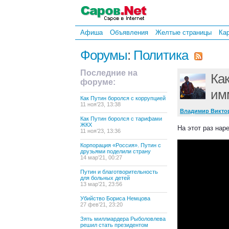
Афиша
Объявления
Желтые страницы
Ка
Форумы
:
Политика
Последние на
Как
форуме:
им
Как Путин боролся с коррупцией
11 ноя’23, 13:38
Владимир Викто
Как Путин боролся с тарифами
ЖКХ
На этот раз нар
11 ноя’23, 13:36
Корпорация «Россия». Путин с
друзьями поделили страну
14 мар’21, 00:27
Путин и благотворительность
для больных детей
13 мар’21, 23:56
Убийство Бориса Немцова
27 фев’21, 23:20
Зять миллиардера Рыболовлева
решил стать президентом