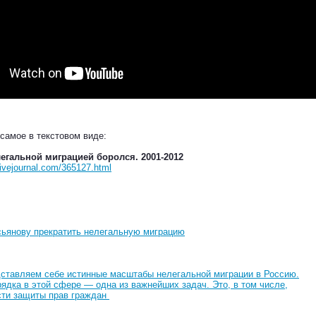
самое в текстовом виде:
легальной миграцией боролся. 2001-2012
livejournal.com/365127.html
сьянову прекратить нелегальную миграцию
ставляем себе истинные масштабы нелегальной миграции в Россию.
рядка в этой сфере — одна из важнейших задач. Это, в том числе,
асти защиты прав граждан