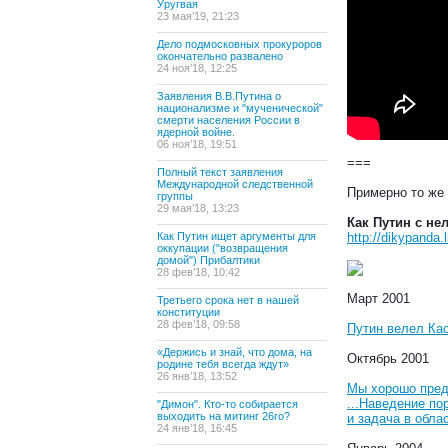
Уругвая
23 мая’19, 21:23
Дело подмосковных прокуроров
окончательно развалено
24 ноя’18, 12:25
Заявления В.В.Путина о
национализме и "мученической"
смерти населения России в
ядерной войне.
06 ноя’18, 19:51
===
Полный текст заявления
Международной следственной
Примерно то же 
группы
29 мая’18, 13:23
Как Путин с не
Как Путин ищет аргументы для
http://dikypanda.
оккупации ("возвращения
домой") Прибалтики
28 фев’18, 10:42
Март 2001
Третьего срока нет в нашей
конституции
28 фев’18, 09:58
Путин велел Ка
«Держись и знай, что дома, на
Октябрь 2001
родине тебя всегда ждут»
26 янв’18, 13:52
Мы хорошо пред
...Наведение по
"Димон". Кто-то собирается
выходить на митинг 26го?
и задача в обл
24 янв’18, 16:45