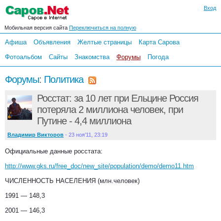
Вход
Мобильная версия сайта
Переключиться на полную
Афиша
Объявления
Желтые страницы
Карта Сарова
Фотоальбом
Сайты
Знакомства
Форумы
Погода
Форумы
:
Политика
Росстат: за 10 лет при Ельцине Россия
потеряла 2 миллиона человек, при
Путине - 4,4 миллиона
Владимир Викторов
- 23 ноя’11, 23:19
Официальные данные росстата:
http://www.gks.ru/free_doc/new_site/population/demo/demo11.htm
ЧИСЛЕННОСТЬ НАСЕЛЕНИЯ (млн.человек)
1991 — 148,3
2001 — 146,3