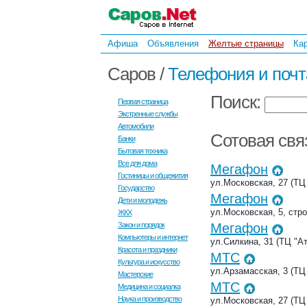
Афиша
Объявления
Желтые страницы
Ка
Саров /
Телефония и почт
Поиск:
Первая страница
Экстренные службы
Автомобили
Сотовая свя
Банки
Бытовая техника
Все для дома
Мегафон
Гостиницы и общежития
ул.Московская, 27 (ТЦ
Государство
Мегафон
Дети и молодежь
ул.Московская, 5, стро
ЖКХ
Закон и порядок
Мегафон
Компьютеры и интернет
ул.Силкина, 31 (ТЦ "Ат
Красота и праздники
МТС
Культура и искусство
ул.Арзамасская, 3 (ТЦ
Мастерские
МТС
Медицина и социалка
Наука и производство
ул.Московская, 27 (ТЦ