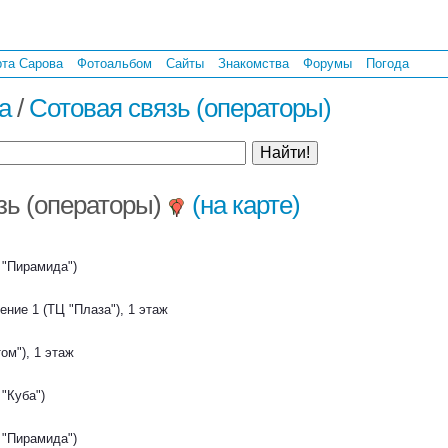
рта Сарова
Фотоальбом
Сайты
Знакомства
Форумы
Погода
а
/
Сотовая связь (операторы)
зь (операторы)
(на карте)
 "Пирамида")
ение 1 (ТЦ "Плаза"), 1 этаж
ом"), 1 этаж
 "Куба")
 "Пирамида")