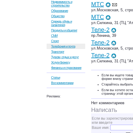
Недвижимость и
МТС
строительство
ул.Московская, 5, стро
Образование
МТС
Общество
Одежда, обувь и
ул.Силкина, 31 (ТЦ "А
галантерея
Теле-2
Продукты и общепит
пр.Ленина, 39
СМИ
Спорт
Теле-2
Телефония и почта
ул.Московская, 5, стро
Транспорт
Теле-2
Туризм, отдых и досуг
ул.Силкина, 31 (ТЦ "Ат
Услуги бизнесу
Финансы и страхование
Если вы ищете товар
Статьи
форме внизу страни
Все комментарии
Старайтесь выбрать
Если вы хотите оста
страницу этой орган
Реклама:
Нет комментариев
Написать
Если вы зарегистрирова
или введите
Ваше имя: