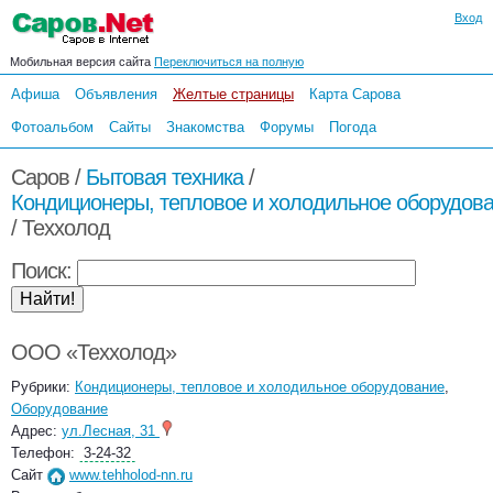
Вход
Мобильная версия сайта
Переключиться на полную
Афиша
Объявления
Желтые страницы
Карта Сарова
Фотоальбом
Сайты
Знакомства
Форумы
Погода
Саров /
Бытовая техника
/
Кондиционеры, тепловое и холодильное оборудов
/
Теххолод
Поиск:
ООО «Теххолод»
Рубрики:
Кондиционеры, тепловое и холодильное оборудование
,
Оборудование
Адрес:
ул.Лесная, 31
Телефон:
3-24-32
Сайт
www.tehholod-nn.ru