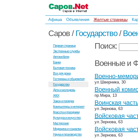
Афиша
Объявления
Желтые страницы
Ка
Саров /
Государство
/
Вое
Поиск:
Первая страница
Экстренные службы
Автомобили
Военные и
Банки
Бытовая техника
Все для дома
Военно-мемор
Гостиницы и общежития
ул.Шверника, 30
Государство
Военный комис
Дети и молодежь
пр.Мира, 13
ЖКХ
Закон и порядок
Воинская част
Компьютеры и интернет
ул.Зернова, 63
Красота и праздники
Войсковая час
Культура и искусство
ул.Зернова, 63
Мастерские
Войсковая час
Медицина и социалка
Наука и производство
ул.Зернова, 63