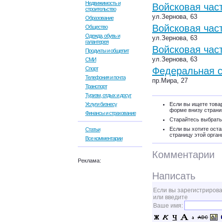
Недвижимость и
Войсковая час
строительство
ул.Зернова, 63
Образование
Войсковая час
Общество
Одежда, обувь и
ул.Зернова, 63
галантерея
Войсковая час
Продукты и общепит
ул.Зернова, 63
СМИ
Спорт
Федеральная с
Телефония и почта
пр.Мира, 27
Транспорт
Туризм, отдых и досуг
Услуги бизнесу
Если вы ищете товар
форме внизу страни
Финансы и страхование
Старайтесь выбрать
Если вы хотите оста
Статьи
страницу этой орган
Все комментарии
Комментарии
Реклама:
Написать
Если вы зарегистрирова
или введите
Ваше имя: