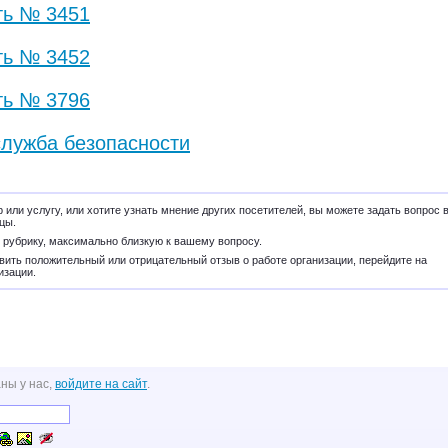
ть № 3451
ть № 3452
ть № 3796
лужба безопасности
 или услугу, или хотите узнать мнение других посетителей, вы можете задать вопрос 
цы.
 рубрику, максимально близкую к вашему вопросу.
вить положительный или отрицательный отзыв о работе организации, перейдите на
изации.
ны у нас,
войдите на сайт
.