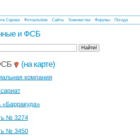
рта Сарова
Фотоальбом
Сайты
Знакомства
Форумы
Погода
нные и ФСБ
 ФСБ
(на карте)
иальная компания
сариат
ь «Барракуда»
ть № 3274
ть № 3450