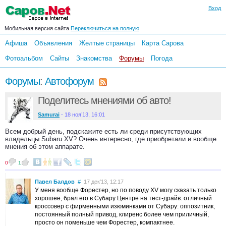
Вход
Мобильная версия сайта
Переключиться на полную
Афиша
Объявления
Желтые страницы
Карта Сарова
Фотоальбом
Сайты
Знакомства
Форумы
Погода
Форумы
:
Автофорум
Поделитесь мнениями об авто!
Samurai
- 18 ноя’13, 16:01
Всем добрый день, подскажите есть ли среди присутствующих
владельцы Subaru XV? Очень интересно, где приобретали и вообще
мнения об этом аппарате.
0
1
Павел Балдов
#
17 дек’13, 12:17
У меня вообще Форестер, но по поводу XV могу сказать только
хорошее, брал его в Субару Центре на тест-драйв: отличный
кроссовер с фирменными изюминками от Субару: оппозитник,
постоянный полный привод, клиренс более чем приличный,
просто он поменьше чем Форестер, компактнее.