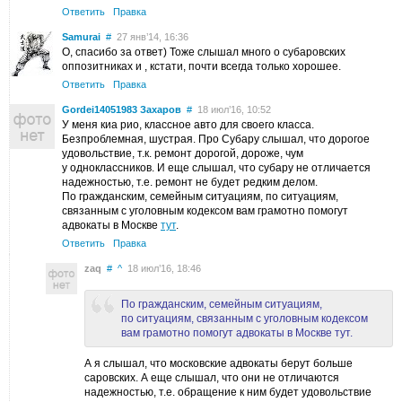
Ответить
Правка
Samurai
#
27 янв’14, 16:36
О, спасибо за ответ) Тоже слышал много о субаровских
оппозитниках и , кстати, почти всегда только хорошее.
Ответить
Правка
Gordei14051983 Захаров
#
18 июл’16, 10:52
У меня киа рио, классное авто для своего класса.
Безпроблемная, шустрая. Про Субару слышал, что дорогое
удовольствие, т.к. ремонт дорогой, дороже, чум
у одноклассников. И еще слышал, что субару не отличается
надежностью, т.е. ремонт не будет редким делом.
По гражданским, семейным ситуациям, по ситуациям,
связанным с уголовным кодексом вам грамотно помогут
адвокаты в Москве
тут
.
Ответить
Правка
zaq
#
^
18 июл’16, 18:46
По гражданским, семейным ситуациям,
по ситуациям, связанным с уголовным кодексом
вам грамотно помогут адвокаты в Москве тут.
А я слышал, что московские адвокаты берут больше
саровских. А еще слышал, что они не отличаются
надежностью, т.е. обращение к ним будет удовольствие