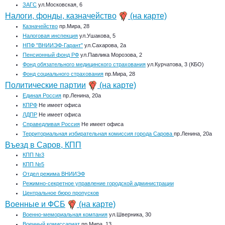
ЗАГС
ул.Московская, 6
Налоги, фонды, казначейство
(на карте)
Казначейство
пр.Мира, 28
Налоговая инспекция
ул.Ушакова, 5
НПФ "ВНИИЭФ-Гарант"
ул.Сахарова, 2а
Пенсионный фонд РФ
ул.Павлика Морозова, 2
Фонд обязательного медицинского страхования
ул.Курчатова, 3 (КБО)
Фонд социального страхования
пр.Мира, 28
Политические партии
(на карте)
Единая Россия
пр.Ленина, 20а
КПРФ
Не имеет офиса
ЛДПР
Не имеет офиса
Справедливая Россия
Не имеет офиса
Территориальная избирательная комиссия города Сарова
пр.Ленина, 20а
Въезд в Саров, КПП
КПП №3
КПП №5
Отдел режима ВНИИЭФ
Режимно-секретное управление городской администрации
Центральное бюро пропусков
Военные и ФСБ
(на карте)
Военно-мемориальная компания
ул.Шверника, 30
Военный комиссариат
пр.Мира, 13