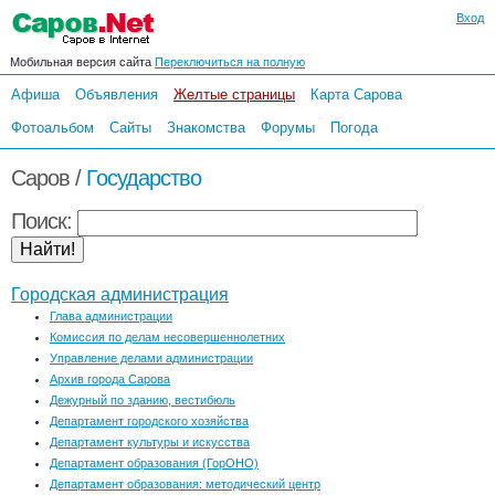
Вход
Мобильная версия сайта
Переключиться на полную
Афиша
Объявления
Желтые страницы
Карта Сарова
Фотоальбом
Сайты
Знакомства
Форумы
Погода
Саров /
Государство
Поиск:
Городская администрация
Глава администрации
Комиссия по делам несовершеннолетних
Управление делами администрации
Архив города Сарова
Дежурный по зданию, вестибюль
Департамент городского хозяйства
Департамент культуры и искусства
Департамент образования (ГорОНО)
Департамент образования: методический центр