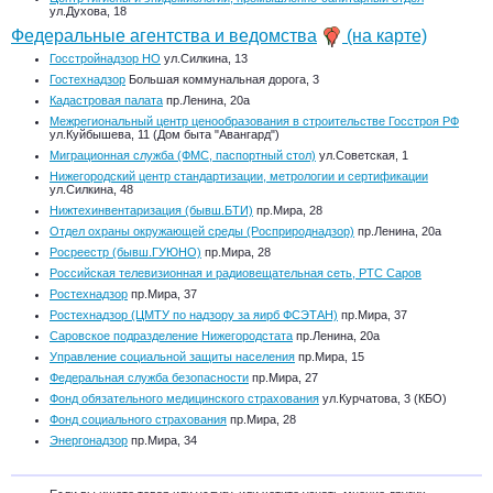
ул.Духова, 18
Федеральные агентства и ведомства
(на карте)
Госстройнадзор НО
ул.Силкина, 13
Гостехнадзор
Большая коммунальная дорога, 3
Кадастровая палата
пр.Ленина, 20а
Межрегиональный центр ценообразования в строительстве Госстроя РФ
ул.Куйбышева, 11 (Дом быта "Авангард")
Миграционная служба (ФМС, паспортный стол)
ул.Советская, 1
Нижегородский центр стандартизации, метрологии и сертификации
ул.Силкина, 48
Нижтехинвентаризация (бывш.БТИ)
пр.Мира, 28
Отдел охраны окружающей среды (Росприроднадзор)
пр.Ленина, 20а
Росреестр (бывш.ГУЮНО)
пр.Мира, 28
Российская телевизионная и радиовещательная сеть, РТС Саров
Ростехнадзор
пр.Мира, 37
Ростехнадзор (ЦМТУ по надзору за яирб ФСЭТАН)
пр.Мира, 37
Саровское подразделение Нижегородстата
пр.Ленина, 20а
Управление социальной защиты населения
пр.Мира, 15
Федеральная служба безопасности
пр.Мира, 27
Фонд обязательного медицинского страхования
ул.Курчатова, 3 (КБО)
Фонд социального страхования
пр.Мира, 28
Энергонадзор
пр.Мира, 34