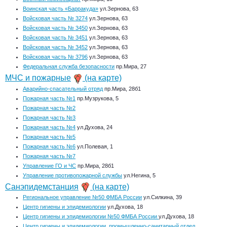
Воинская часть «Барракуда»
ул.Зернова, 63
Войсковая часть № 3274
ул.Зернова, 63
Войсковая часть № 3450
ул.Зернова, 63
Войсковая часть № 3451
ул.Зернова, 63
Войсковая часть № 3452
ул.Зернова, 63
Войсковая часть № 3796
ул.Зернова, 63
Федеральная служба безопасности
пр.Мира, 27
МЧС и пожарные
(на карте)
Аварийно-спасательный отряд
пр.Мира, 28б1
Пожарная часть №1
пр.Музрукова, 5
Пожарная часть №2
Пожарная часть №3
Пожарная часть №4
ул.Духова, 24
Пожарная часть №5
Пожарная часть №6
ул.Полевая, 1
Пожарная часть №7
Управление ГО и ЧС
пр.Мира, 28б1
Управление противопожарной службы
ул.Негина, 5
Санэпидемстанция
(на карте)
Региональное управление №50 ФМБА России
ул.Силкина, 39
Центр гигиены и эпидемиологии
ул.Духова, 18
Центр гигиены и эпидемиологии №50 ФМБА России
ул.Духова, 18
Центр гигиены и эпидемиологии, промышленно-санитарный отдел