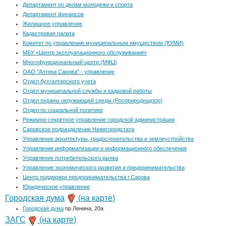
Департамент по делам молодежи и спорта
Департамент финансов
Жилищное управление
Кадастровая палата
Комитет по управлению муниципальным имуществом (КУМИ)
МБУ «Центр эксплуатационного обслуживания»
Многофункциональный центр (МФЦ)
ОАО "Аптеки Сарова" - управление
Отдел бухгалтерского учета
Отдел муниципальной службы и кадровой работы
Отдел охраны окружающей среды (Росприроднадзор)
Отдел по социальной политике
Режимно-секретное управление городской администрации
Саровское подразделение Нижегородстата
Управление архитектуры, градостроительства и землеустройства
Управление информатизации и информационного обеспечения
Управление потребительского рынка
Управление экономического развития и предпринимательства
Центр поддержки предпринимательства г.Сарова
Юридическое управление
Городская дума
(на карте)
Городская дума
пр.Ленина, 20а
ЗАГС
(на карте)