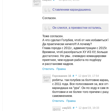
Ставленики карандашкина.
Согласен.
Он слился, а прихвостни остались.
Тоже согласен.
А что сделал Голубев, чтоб от них избавиться?
Да практически ничего!!! А почему?
Глава города с 2011г., администрации с 2015г.
Времени, чтоб разобраться ХУ ИЗ ХУ, больше ч
достаточно. Но увы.. очевидно командировки
приятнее, чем нудная работа по подбору
и расстановке кадров.
Ответить
Правка
Горожанин 16
#
^
12 фев’19, 17:54
робяты. так голубев за болтовню каранд
с 2011 года. Все голосования за, все отч
карандаша на "ура". Он по ходу и сам лю
болтовни и не более того причем с разд
самомнением.
Ответить
Правка
zaq321
#
^
12 фев’19, 19:33