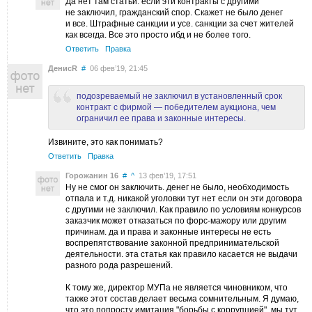
Да нет там статьи. если эти контракты с другими
не заключил, гражданский спор. Скажет не было денег
и все. Штрафные санкции и усе. санкции за счет жителей
как всегда. Все это просто ибд и не более того.
Ответить
Правка
ДенисR
#
06 фев’19, 21:45
подозреваемый не заключил в установленный срок
контракт с фирмой — победителем аукциона, чем
ограничил ее права и законные интересы.
Извините, это как понимать?
Ответить
Правка
Горожанин 16
#
^
13 фев’19, 17:51
Ну не смог он заключить. денег не было, необходимость
отпала и т.д. никакой уголовки тут нет если он эти договора
с другими не заключил. Как правило по условиям конкурсов
заказчик может отказаться по форс-мажору или другим
причинам. да и права и законные интересы не есть
воспрепятствование законной предпринимательской
деятельности. эта статья как правило касается не выдачи
разного рода разрешений.
К тому же, директор МУПа не является чиновником, что
также этот состав делает весьма сомнительным. Я думаю,
что это попросту имитация "борьбы с коррупцией". мы тут