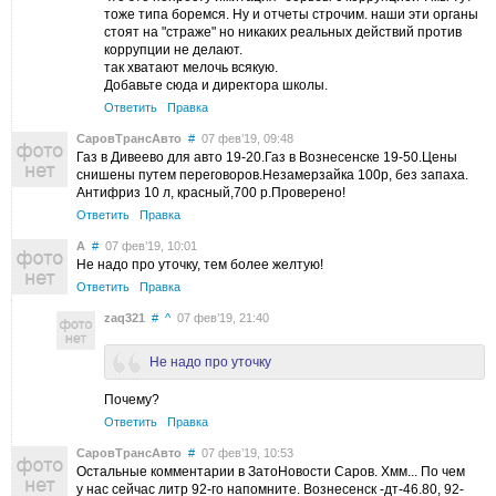
тоже типа боремся. Ну и отчеты строчим. наши эти органы
стоят на "страже" но никаких реальных действий против
коррупции не делают.
так хватают мелочь всякую.
Добавьте сюда и директора школы.
Ответить
Правка
СаровТрансАвто
#
07 фев’19, 09:48
Газ в Дивеево для авто 19-20.Газ в Вознесенске 19-50.Цены
снишены путем переговоров.Незамерзайка 100р, без запаха.
Антифриз 10 л, красный,700 р.Проверено!
Ответить
Правка
А
#
07 фев’19, 10:01
Не надо про уточку, тем более желтую!
Ответить
Правка
zaq321
#
^
07 фев’19, 21:40
Не надо про уточку
Почему?
Ответить
Правка
СаровТрансАвто
#
07 фев’19, 10:53
Остальные комментарии в ЗатоНовости Саров. Хмм... По чем
у нас сейчас литр 92-го напомните. Вознесенск -дт-46.80, 92-