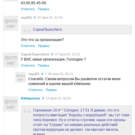
43.00,95-45-00.
Ответить
Правка
zaq321
#
07 фев’19, 21:43
СаровТрансАвто
Это что за организация?
Ответить
Правка
СаровТрансАвто
#
07 фев’19, 22:03
У ВАС какая организация, Господин ?
Ответить
Правка
zaq321
#
^
08 фев’19, 06:21
Спасибо. Своим вопросом Вы развеяли остатки моих
сомнений в оценке вашей кУмпании.
Ответить
Правка
Избиратель
#
13 фев’19, 18:54
Горожанин 16 # ^ Сегодня, 17:51 Я думаю, что это
попросту имитация "борьбы с коррупцией". мы тут тоже
типа боремся. Ну и отчеты строчим. наши эти органы
стоят на "страже" но никаких реальных действий
против коррупции не делают. так хватают мелочь
всякую.