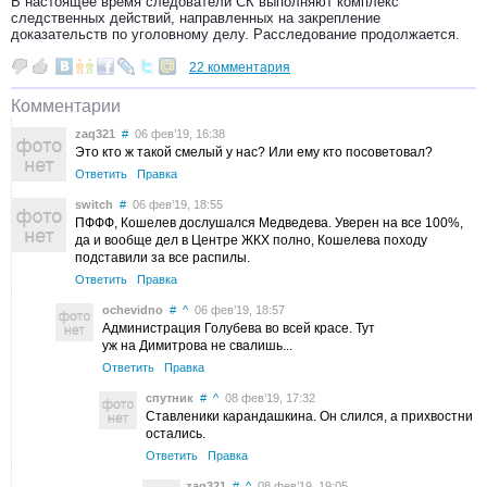
В настоящее время следователи СК выполняют комплекс
следственных действий, направленных на закрепление
доказательств по уголовному делу. Расследование продолжается.
22 комментария
Комментарии
zaq321
#
06 фев’19, 16:38
Это кто ж такой смелый у нас? Или ему кто посоветовал?
Ответить
Правка
switch
#
06 фев’19, 18:55
ПФФФ, Кошелев дослушался Медведева. Уверен на все 100%,
да и вообще дел в Центре ЖКХ полно, Кошелева походу
подставили за все распилы.
Ответить
Правка
ochevidno
#
^
06 фев’19, 18:57
Администрация Голубева во всей красе. Тут
уж на Димитрова не свалишь...
Ответить
Правка
спутник
#
^
08 фев’19, 17:32
Ставленики карандашкина. Он слился, а прихвостни
остались.
Ответить
Правка
zaq321
#
^
08 фев’19, 19:05