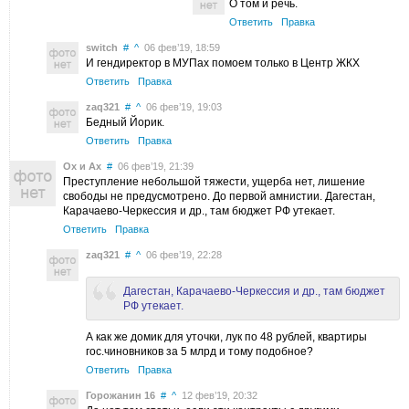
О том и речь.
Ответить
Правка
switch
#
^
06 фев’19, 18:59
И гендиректор в МУПах помоем только в Центр ЖКХ
Ответить
Правка
zaq321
#
^
06 фев’19, 19:03
Бедный Йорик.
Ответить
Правка
Ох и Ах
#
06 фев’19, 21:39
Преступление небольшой тяжести, ущерба нет, лишение
свободы не предусмотрено. До первой амнистии. Дагестан,
Карачаево-Черкессия и др., там бюджет РФ утекает.
Ответить
Правка
zaq321
#
^
06 фев’19, 22:28
Дагестан, Карачаево-Черкессия и др., там бюджет
РФ утекает.
А как же домик для уточки, лук по 48 рублей, квартиры
гос.чиновников за 5 млрд и тому подобное?
Ответить
Правка
Горожанин 16
#
^
12 фев’19, 20:32