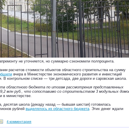
апремонту не уточняется, но суммарно сэкономили полпроцента.
ании расчетов стоимости объектов областного строительства на сумму
общили
вчера в Министерстве экономического развития и инвестиций
. В контрольном списке — три детсада, две дороги и саровская школа.
тв областного бюджета по итогам рассмотрения представленных
9,2 млн руб., что сопоставимо со строительством 3 модульных домо
и в министерстве.
а, десятая школа (декаду назад — бывшая шестая) готовилась
ллионов рублей
выделялось из областного бюджета
. Этих денег ждали
4 комментария