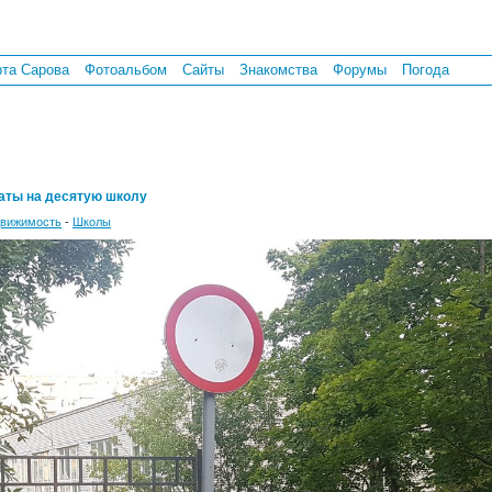
рта Сарова
Фотоальбом
Сайты
Знакомства
Форумы
Погода
аты на десятую школу
вижимость
-
Школы