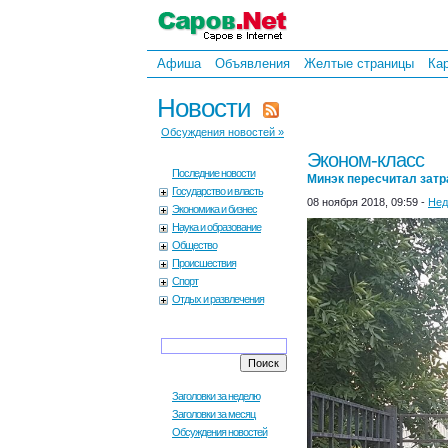
Афиша
Объявления
Желтые страницы
Ка
Новости
Обсуждения новостей »
Эконом-класс
Последние новости
Минэк пересчитал затр
Государство и власть
08 ноября 2018, 09:59 -
Нед
Экономика и бизнес
Наука и образование
Общество
Происшествия
Спорт
Отдых и развлечения
Заголовки за неделю
Заголовки за месяц
Обсуждения новостей