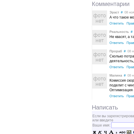
Комментарии
Эраст
#
08 ноя’
А что такое м
Ответить
Прав
Реальность
#
Не квасят, а 
Ответить
Прав
Прораб
#
08 но
Сколько потра
деятельность,
Ответить
Прав
Малина
#
08 но
Комиссия скор
поделит с чи
Оптимизация 
Ответить
Прав
Написать
Если вы зарегистрирова
или введите
Ваше имя: