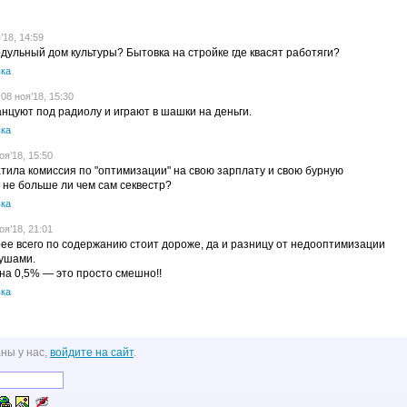
18, 14:59
одульный дом культуры? Бытовка на стройке где квасят работяги?
ка
08 ноя’18, 15:30
танцуют под радиолу и играют в шашки на деньги.
ка
я’18, 15:50
тила комиссия по "оптимизации" на свою зарплату и свою бурную
 не больше ли чем сам секвестр?
ка
я’18, 21:01
ее всего по содержанию стоит дороже, да и разницу от недооптимизации
нушами.
на 0,5% — это просто смешно!!
ка
ны у нас,
войдите на сайт
.