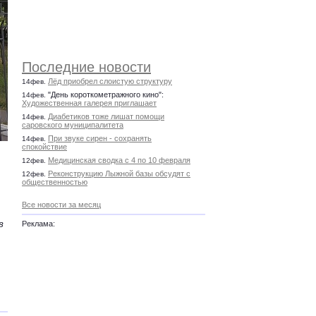
Последние новости
Лёд приобрел слоистую структуру
14фев.
"День короткометражного кино":
14фев.
Художественная галерея приглашает
Диабетиков тоже лишат помощи
14фев.
саровского муниципалитета
При звуке сирен - сохранять
14фев.
спокойствие
Медицинская сводка с 4 по 10 февраля
12фев.
Реконструкцию Лыжной базы обсудят с
12фев.
общественностью
Все новости за месяц
в
Реклама: