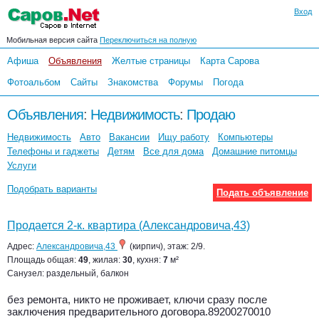
Вход
Мобильная версия сайта
Переключиться на полную
Афиша
Объявления
Желтые страницы
Карта Сарова
Фотоальбом
Сайты
Знакомства
Форумы
Погода
Объявления
:
Недвижимость
:
Продаю
Недвижимость
Авто
Вакансии
Ищу работу
Компьютеры
Телефоны и гаджеты
Детям
Все для дома
Домашние питомцы
Услуги
Подобрать варианты
Подать объявление
Продается 2-к. квартира (Александровича,43)
Адрес:
Александровича,43
(кирпич), этаж: 2/9.
Площадь общая:
49
, жилая:
30
, кухня:
7
м²
Санузел: раздельный, балкон
без ремонта, никто не проживает, ключи сразу после
заключения предварительного договора.89200270010