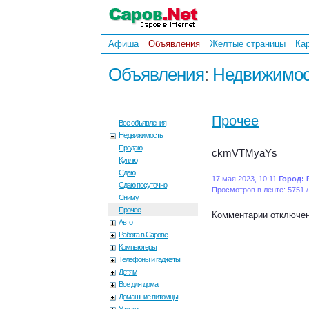
Афиша
Объявления
Желтые страницы
Ка
Объявления
:
Недвижимос
Прочее
Все объявления
Недвижимость
Продаю
ckmVTMyaYs
Куплю
Сдаю
17 мая 2023, 10:11
Город: 
Сдаю посуточно
Просмотров в ленте: 5751 /
Сниму
Прочее
Комментарии отключе
Авто
Работа в Сарове
Компьютеры
Телефоны и гаджеты
Детям
Все для дома
Домашние питомцы