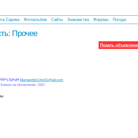
рта Сарова
Фотоальбом
Сайты
Знакомства
Форумы
Погода
ть
:
Прочее
Подать объявлени
РЎР°СЂРѕРІ
MargaretteCohn31@aol.com
 Кликов на объявление: 2067
ны