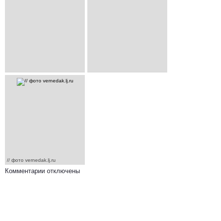
// фото vernedak.lj.ru
Комментарии отключены