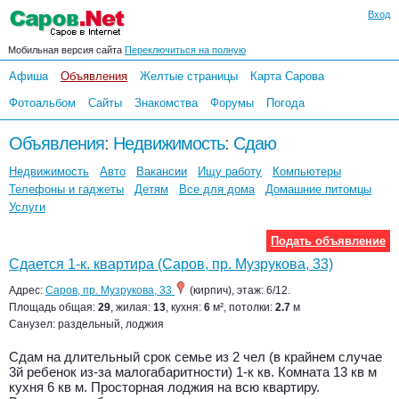
Вход
Мобильная версия сайта
Переключиться на полную
Афиша
Объявления
Желтые страницы
Карта Сарова
Фотоальбом
Сайты
Знакомства
Форумы
Погода
Объявления
:
Недвижимость
:
Сдаю
Недвижимость
Авто
Вакансии
Ищу работу
Компьютеры
Телефоны и гаджеты
Детям
Все для дома
Домашние питомцы
Услуги
Подать объявление
Сдается 1-к. квартира (Саров, пр. Музрукова, 33)
Адрес:
Саров, пр. Музрукова, 33
(кирпич), этаж: 6/12.
Площадь общая:
29
, жилая:
13
, кухня:
6
м², потолки:
2.7
м
Санузел: раздельный, лоджия
Сдам на длительный срок семье из 2 чел (в крайнем случае
3й ребенок из-за малогабаритности) 1-к кв. Комната 13 кв м
кухня 6 кв м. Просторная лоджия на всю квартиру.