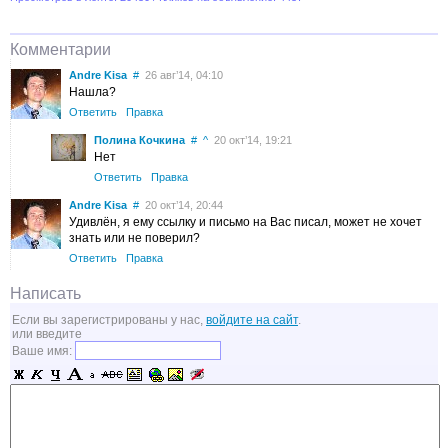
Комментарии
Andre Kisa
#
26 авг’14, 04:10
Нашла?
Ответить
Правка
Полина Кочкина
#
^
20 окт’14, 19:21
Нет
Ответить
Правка
Andre Kisa
#
20 окт’14, 20:44
Удивлён, я ему ссылку и письмо на Вас писал, может не хочет
знать или не поверил?
Ответить
Правка
Написать
Если вы зарегистрированы у нас,
войдите на сайт
.
или введите
Ваше имя: