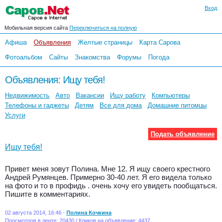
Вход
Мобильная версия сайта
Переключиться на полную
Афиша
Объявления
Желтые страницы
Карта Сарова
Фотоальбом
Сайты
Знакомства
Форумы
Погода
Объявления
:
Ищу тебя!
Недвижимость
Авто
Вакансии
Ищу работу
Компьютеры
Телефоны и гаджеты
Детям
Все для дома
Домашние питомцы
Услуги
Подать объявление
Ищу тебя!
Привет меня зовут Полина. Мне 12. Я ищу своего крестного
Андрей Румянцев. Примерно 30-40 лет. Я его видела только
на фото и то в профидь . очень хочу его увидеть пообщаться.
Пишите в комментариях.
02 августа 2014, 16:46 -
Полина Кочкина
Просмотров в ленте: 20430 / Кликов на объявление: 4437