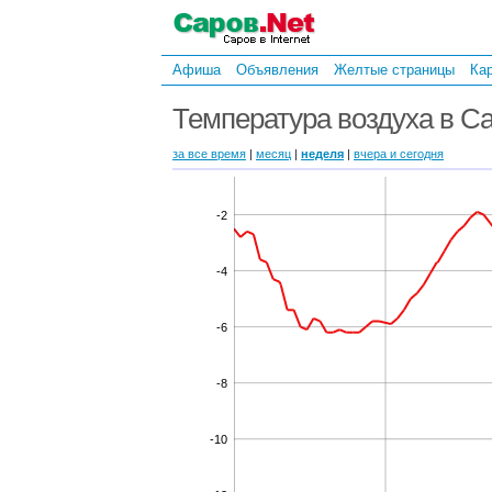
Афиша
Объявления
Желтые страницы
Ка
Температура воздуха в Са
за все время
|
месяц
|
неделя
|
вчера и сегодня
-2
-4
-6
-8
-10