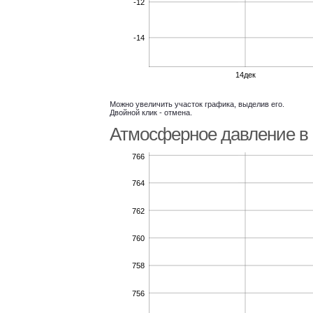
-12
-14
14дек
Можно увеличить участок графика, выделив его.
Двойной клик - отмена.
Атмосферное давление в 
766
764
762
760
758
756