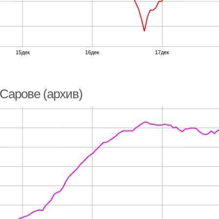
15дек
16дек
17дек
Сарове (архив)