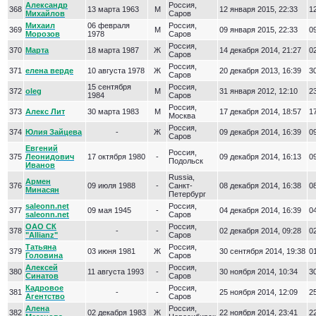
Александр
Россия,
368
13 марта 1963
М
12 января 2015, 22:33
12
Михайлов
Саров
Михаил
06 февраля
Россия,
369
М
09 января 2015, 22:33
09
Морозов
1978
Саров
Россия,
370
Марта
18 марта 1987
Ж
14 декабря 2014, 21:27
02
Саров
Россия,
371
елена верде
10 августа 1978
Ж
20 декабря 2013, 16:39
30
Саров
15 сентября
Россия,
372
oleg
М
31 января 2012, 12:10
23
1984
Саров
Россия,
373
Алекс Лит
30 марта 1983
М
17 декабря 2014, 18:57
17
Москва
Россия,
374
Юлия Зайцева
-
Ж
09 декабря 2014, 16:39
09
Саров
Евгений
Россия,
375
Леонидович
17 октября 1980
-
09 декабря 2014, 16:13
09
Подольск
Иванов
Russia,
Армен
376
09 июля 1988
-
Санкт-
08 декабря 2014, 16:38
08
Минасян
Петербург
saleonn.net
Россия,
377
09 мая 1945
-
04 декабря 2014, 16:39
04
saleonn.net
Саров
ОАО СК
Россия,
378
-
-
02 декабря 2014, 09:28
02
"Allianz"
Саров
Татьяна
Россия,
379
03 июня 1981
Ж
30 сентября 2014, 19:38
01
Головина
Саров
Алексей
Россия,
380
11 августа 1993
-
30 ноября 2014, 10:34
30
Синатов
Саров
Кадровое
Россия,
381
-
-
25 ноября 2014, 12:09
25
Агентство
Саров
Алена
Россия,
382
02 декабря 1983
Ж
22 ноября 2014, 23:41
22