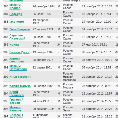
Мезенова
Новосибирск
Максим
Россия,
383
24 декабря 1984
М
12 октября 2012, 13:24
22
Иванов
Саров
Россия,
384
Надежда
06 июля 1965
-
18 ноября 2014, 13:41
18
Саров
19 февраля
Россия,
385
landmotor
-
14 ноября 2014, 19:09
14
1982
Саров
Россия,
386
Олег Важдаев
27 апреля 1971
М
01 октября 2012, 11:52
13
Саров
Серафим
Россия,
387
20 июля 1998
М
12 ноября 2014, 18:14
12
Пиковский
Саров
20 сентября
Россия,
388
Ирина
Ж
27 мая 2014, 15:31
11
1981
Саров
Россия,
389
Виктор Рукин
13 ноября 1969
-
08 ноября 2014, 11:07
08
Саров
марина
Россия,
390
25 апреля 1973
-
03 августа 2014, 10:21
06
солопова
Саров
Максим
Россия,
391
12 марта 1981
М
05 ноября 2014, 12:52
05
Остапкевич
Саров
Россия,
392
Илья Загребин
-
-
Нижний
29 октября 2014, 14:14
29
Новгород
Россия,
393
Ксюша Малуха
20 ноября 1988
Ж
28 октября 2014, 09:45
28
Москва
Юрий
06 сентября
Россия,
394
М
28 октября 2012, 13:57
28
Николаев
1985
Саров
Григорий
Россия,
395
24 мая 1987
М
26 октября 2014, 20:55
26
Тигров
Саров
Михаил
Россия,
396
09 декабря 1984
М
21 октября 2014, 22:26
21
Кулаков
Sarov
Светлана
11 февраля
россия,
397
Ж
21 октября 2014, 21:28
21