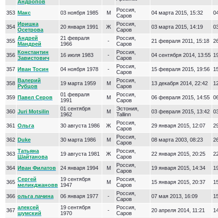
Андропов
Россия,
353
Макс
03 ноября 1985
М
04 марта 2015, 15:32
04
Саров
Иришка
Россия,
354
20 января 1991
Ж
03 марта 2015, 14:19
03
Осетрова
Саров
Андрей
21 февраля
Россия,
355
-
21 февраля 2011, 15:18
26
Мандрей
1966
Саров
Константин
Россия,
356
16 июля 1983
-
04 сентября 2014, 13:55
19
Завистович
Саров
Россия,
357
Иван Тосин
04 ноября 1978
-
15 февраля 2015, 19:56
15
Саров
Валерий
Россия,
358
19 марта 1959
М
13 декабря 2014, 22:42
12
Рубцов
Саров
01 февраля
Россия,
359
Павел Серов
М
06 февраля 2015, 14:55
06
1991
Саров
01 сентября
Эстония,
360
Juri Motsilin
М
03 февраля 2015, 13:42
03
1962
Tallinn
Россия,
361
Ольга
30 августа 1986
Ж
29 января 2015, 12:07
29
Саров
Россия,
362
Duke
30 марта 1986
М
08 марта 2003, 08:23
26
Саров
Татьяна
Россия,
363
19 августа 1981
Ж
22 января 2015, 20:25
22
Шайтанова
Саров
Россия,
364
Иван Филатов
24 января 1994
М
19 января 2015, 14:34
19
Саров
Сергей
19 сентября
Россия,
365
М
15 января 2015, 20:37
15
меликджановв
1947
Саров
Россия,
366
ольга лачина
06 января 1977
-
07 мая 2013, 16:09
15
Саров
алексей
19 сентября
Россия,
367
-
20 апреля 2014, 11:21
14
шумский
1970
Саров