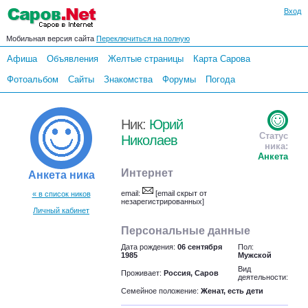
Вход
Мобильная версия сайта
Переключиться на полную
Афиша
Объявления
Желтые страницы
Карта Сарова
Фотоальбом
Сайты
Знакомства
Форумы
Погода
Ник:
Юрий
Статус
Николаев
ника:
Анкета
Интернет
Анкета ника
email:
[email скрыт от
« в список ников
незарегистрированных]
Личный кабинет
Персональные данные
Дата рождения:
06 сентября
Пол:
1985
Мужской
Вид
Проживает:
Россия, Саров
деятельности:
Семейное положение:
Женат, есть дети