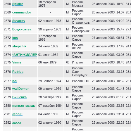
18 февраля
Россия,
2368
Spieler
М
28 апреля 2003, 18:50
31.
1976
Москва
Россия,
2369
commandor
-
М
28 апреля 2003, 14:07
28.
Саров
Россия,
2370
Suvorov
02 января 1978
М
28 апреля 2003, 04:22
28.
Ставрополь
Россия,
2371
Бодхисатва
30 апреля 1983
М
27 апреля 2003, 15:47
27.
Новотроицк
17 февраля
Россия,
2372
kos
М
27 апреля 2003, 08:31
27.
1988
Саров
Россия,
2373
shepchik
24 июля 1982
Ж
26 апреля 2003, 17:49
24.
Ленск
Россия,
2374
*АНТИ*КИЛЛЕР
01 июня 1984
М
25 апреля 2003, 03:03
25.
Саров
2375
Vinny
06 мая 1979
Ж
Италия
24 апреля 2003, 18:43
24.
Россия,
2376
Rubius
-
М
Санкт-
23 апреля 2003, 23:13
23.
Петербург
2377
poi
29 ноября 1974
М
Россия, НН
23 апреля 2003, 10:52
23.
Россия,
2378
wallDemon
09 апреля 1979
М
23 апреля 2003, 01:43
08.
Саров
Россия,
2379
Вишенка
28 октября 1980
Ж
23 апреля 2003, 01:33
23.
Саров
Россия,
2380
пьяная_мышь
07 декабря 1984
М
22 апреля 2003, 23:35
22.
Саров
Россия,
2381
@pplE
04 июля 1982
М
22 апреля 2003, 23:31
23.
Саров
Россия,
2382
xxxxx
02 апреля 1980
М
22 апреля 2003, 22:28
22.
Саров
Россия,