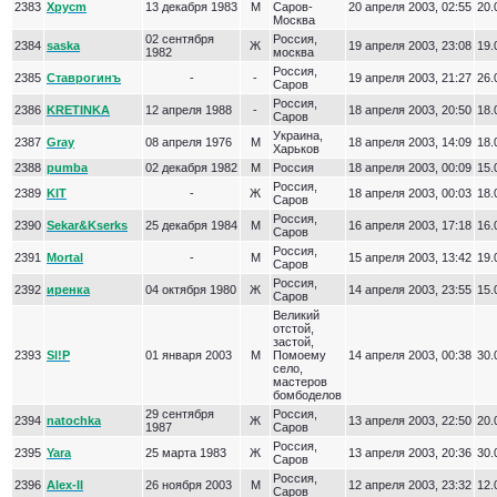
2383
Xpycm
13 декабря 1983
М
Саров-
20 апреля 2003, 02:55
20.
Москва
02 сентября
Россия,
2384
saska
Ж
19 апреля 2003, 23:08
19.
1982
москва
Россия,
2385
Ставрогинъ
-
-
19 апреля 2003, 21:27
26.
Саров
Россия,
2386
KRETINKA
12 апреля 1988
-
18 апреля 2003, 20:50
18.
Саров
Украина,
2387
Gray
08 апреля 1976
М
18 апреля 2003, 14:09
18.
Харьков
2388
pumba
02 декабря 1982
М
Россия
18 апреля 2003, 00:09
15.
Россия,
2389
KIT
-
Ж
18 апреля 2003, 00:03
18.
Саров
Россия,
2390
Sekar&Kserks
25 декабря 1984
М
16 апреля 2003, 17:18
16.
Саров
Россия,
2391
Mortal
-
М
15 апреля 2003, 13:42
19.
Саров
Россия,
2392
иренка
04 октября 1980
Ж
14 апреля 2003, 23:55
15.
Саров
Великий
отстой,
застой,
2393
Sl!P
01 января 2003
М
Помоему
14 апреля 2003, 00:38
30.
село,
мастеров
бомбоделов
29 сентября
Россия,
2394
natochka
Ж
13 апреля 2003, 22:50
20.
1987
Саров
Россия,
2395
Yara
25 марта 1983
Ж
13 апреля 2003, 20:36
30.
Саров
Россия,
2396
Alex-II
26 ноября 2003
М
12 апреля 2003, 23:32
12.
Саров