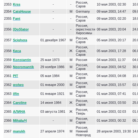
Россия,
2353
Krss
-
-
10 мая 2003, 02:30
10.
Саров
2354
CatsHouse
-
М
Germany
09 мая 2003, 14:47
09.
Россия,
2355
Fant
-
-
09 мая 2003, 02:20
18.
Саров
Россия,
2356
[DoS]ator
-
-
окрестности
08 мая 2003, 20:04
24.
Хиросимы
Россия,
2357
Scighera
01 декабря 1967
М
05 мая 2003, 20:17
20.
Саров
Россия,
2358
Киса
-
Ж
Саров,
05 мая 2003, 17:28
06.
Саров
2359
Konstantin
25 мая 1973
М
Россия
04 мая 2003, 11:37
04.
Россия,
2360
Neoromantik
29 ноября 1986
М
04 мая 2003, 04:52
30.
Саров
Россия,
2361
PIT
05 мая 1984
М
04 мая 2003, 04:08
15.
Саров
Россия,
2362
wolwo
01 января 2000
М
02 мая 2003, 15:57
02.
Саров
Россия,
2363
ilfin
01 января 1921
М
01 мая 2003, 07:41
01.
Саров
Россия,
2364
Caroline
14 июня 1984
Ж
01 мая 2003, 03:50
25.
Саров
Россия,
2365
АЛИНА
03 августа 1981
Ж
01 мая 2003, 02:03
01.
Тверь
Россия,
2366
MihalыЧ
-
М
01 мая 2003, 00:32
05.
Саров
Россия,
2367
marukh
27 апреля 1974
М
Нижний
28 апреля 2003, 19:30
14.
Новгород