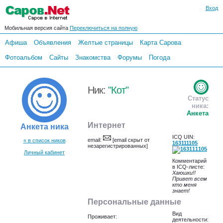
Вход
Мобильная версия сайта
Переключиться на полную
Афиша
Объявления
Желтые страницы
Карта Сарова
Фотоальбом
Сайты
Знакомства
Форумы
Погода
Ник:
"Кот"
Статус
ника:
Анкета
Интернет
Анкета ника
ICQ UIN:
email:
[email скрыт от
« в список ников
163111105
незарегистрированных]
Личный кабинет
Комментарий
в ICQ-листе:
Хаюшки!!
Привет всем
кто меня
знает!
Персональные данные
Вид
Проживает:
деятельности: