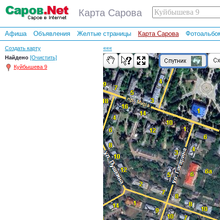
Карта Сарова
Афиша
Объявления
Желтые страницы
Карта Сарова
Фотоальбо
Создать карту
«««
Найдено
[Очистить]
Куйбышева 9