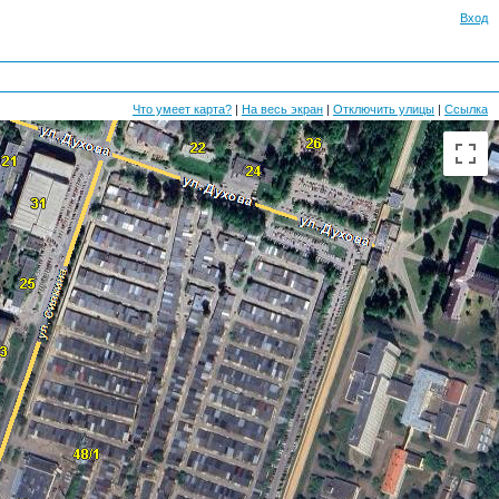
Вход
Что умеет карта?
|
На весь экран
|
Отключить улицы
|
Ссылка