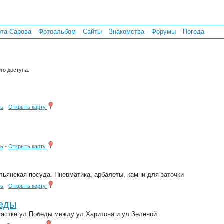
рта Сарова
Фотоальбом
Сайты
Знакомства
Форумы
Погода
го доступа.
ть
-
Открыть карту
ть
-
Открыть карту
льянская посуда. Пневматика, арбалеты, камни для заточки
ть
-
Открыть карту
беды
частке ул.Победы между ул.Харитона и ул.Зеленой.