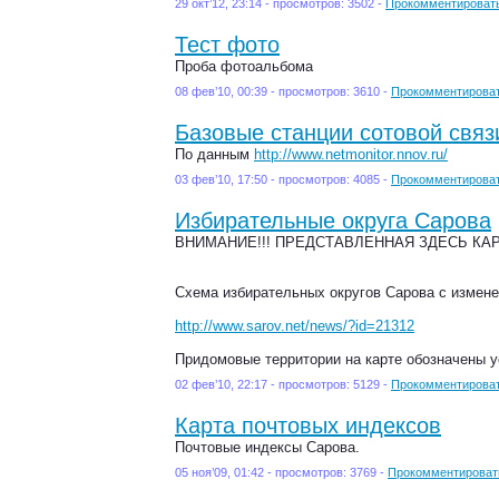
29 окт’12, 23:14 - просмотров: 3502 -
Прокомментироват
Тест фото
Проба фотоальбома
08 фев’10, 00:39 - просмотров: 3610 -
Прокомментирова
Базовые станции сотовой связ
По данным
http://www.netmonitor.nnov.ru/
03 фев’10, 17:50 - просмотров: 4085 -
Прокомментирова
Избирательные округа Сарова
ВНИМАНИЕ!!! ПРЕДСТАВЛЕННАЯ ЗДЕСЬ КА
Схема избирательных округов Сарова с измене
http://www.sarov.net/news/?id=21312
Придомовые территории на карте обозначены у
02 фев’10, 22:17 - просмотров: 5129 -
Прокомментирова
Карта почтовых индексов
Почтовые индексы Сарова.
05 ноя’09, 01:42 - просмотров: 3769 -
Прокомментироват