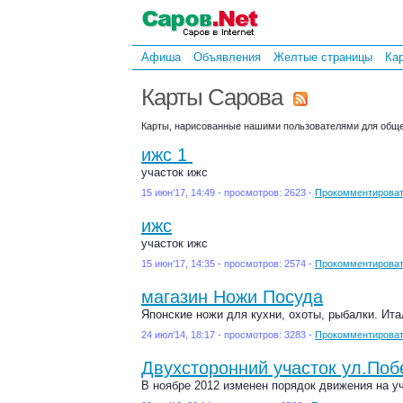
Афиша
Объявления
Желтые страницы
Ка
Карты Сарова
Карты, нарисованные нашими пользователями для обще
ижс 1
участок ижс
15 июн’17, 14:49 - просмотров: 2623 -
Прокомментирова
ижс
участок ижс
15 июн’17, 14:35 - просмотров: 2574 -
Прокомментирова
магазин Ножи Посуда
Японские ножи для кухни, охоты, рыбалки. Ита
24 июл’14, 18:17 - просмотров: 3283 -
Прокомментирова
Двухсторонний участок ул.По
В ноябре 2012 изменен порядок движения на у