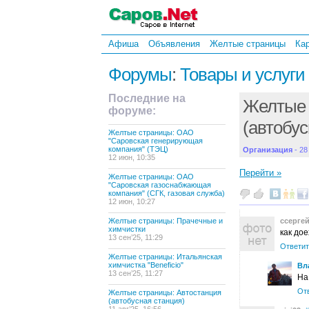
Афиша
Объявления
Желтые страницы
Ка
Форумы
:
Товары и услуги
Последние на
Желтые 
форуме:
(автобус
Желтые страницы: ОАО
"Саровская генерирующая
компания" (ТЭЦ)
Организация
- 28
12 июн, 10:35
Перейти »
Желтые страницы: ОАО
"Саровская газоснабжающая
компания" (СГК, газовая служба)
12 июн, 10:27
Желтые страницы: Прачечные и
ссерге
химчистки
как до
13 сен’25, 11:29
Ответит
Желтые страницы: Итальянская
химчистка "Beneficio"
Вл
13 сен’25, 11:27
На
От
Желтые страницы: Автостанция
(автобусная станция)