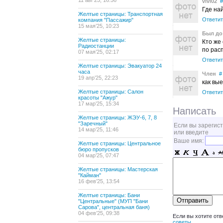
11 авг’25, 16:56
vivi02
#
Где на
Желтые страницы: Транспортная
Ответит
компания "Пассажир"
15 мая’25, 10:23
Был до 
Желтые страницы:
Кто же
Радиостанции
по рас
07 мая’25, 02:17
Ответит
Желтые страницы: Эвакуатор 24
часа
Член
#
19 апр’25, 22:23
как вы
Желтые страницы: Салон
Ответит
красоты "Ажур"
17 мар’25, 15:34
Написать
Желтые страницы: ЖЭУ-6, 7, 8
"Заречный"
Если вы зарегис
14 мар’25, 11:46
или введите
Ваше имя:
Желтые страницы: Центральное
бюро пропусков
04 мар’25, 07:47
Желтые страницы: Мастерская
"Кайман"
16 фев’25, 13:54
Желтые страницы: Бани
"Центральные" (МУП "Бани
Сарова", центральная баня)
04 фев’25, 09:38
Если вы хотите отв
советы