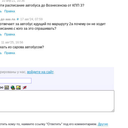
10 апр’21, 10:36
йти расписание автобуса до Вознесенска от КПП 3?
ь
Правка
до ааа ла
#
17 авг’24, 07:59
 отвечает за автобус идущий по маршруту 2а почему он не ходит
писанию.с кого за это спрашивать?
ь
Правка
11 авг’25, 16:56
ехать из сарова автобусом?
ь
Правка
трированы у нас,
войдите на сайт
.
етить кому-то, нажмите ссылку "Ответить" под его комментарием.
Другие