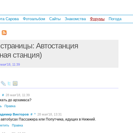
рта Сарова
Фотоальбом
Сайты
Знакомства
Форумы
Погода
страницы: Автостанция
ная станция)
 мая’18, 11:39
й
#
28 мая’18, 11:39
ехать до арзамаса?
ь
Правка
адимир Викторов
#
^
28 мая’18, 13:31
 автобусах Пассажира или Попутчика, идущих в Нижний.
ветить
Правка