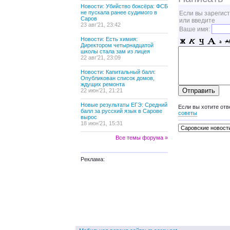
Новости: Убийство боксёра: ФСБ
не пускала ранее судимого в
Если вы зарегис
Саров
или введите
23 авг’21, 23:42
Ваше имя:
Новости: Есть химия:
Директором четырнадцатой
школы стала зам из лицея
22 авг’21, 23:09
Новости: Капитальный балл:
Опубликован список домов,
ждущих ремонта
22 июн’21, 21:21
Новые результаты ЕГЭ: Средний
Если вы хотите отв
балл за русский язык в Сарове
советы
вырос
18 июн’21, 15:31
Все темы форума »
Реклама: