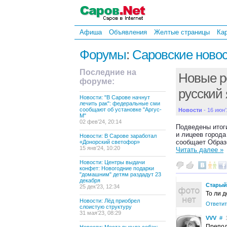
Афиша
Объявления
Желтые страницы
Ка
Форумы
:
Саровские ново
Последние на
Новые р
форуме:
русский
Новости: "В Сарове начнут
лечить рак": федеральные сми
сообщают об установке "Аргус-
Новости
- 16 июн’
М"
02 фев’24, 20:14
Подведены итог
и лицеев города
Новости: В Сарове заработал
сообщает Образ
«Донорский светофор»
15 янв’24, 10:20
Читать далее »
Новости: Центры выдачи
конфет: Новогодние подарки
"домашним" детям раздадут 23
декабря
Старый
25 дек’23, 12:34
То ли д
Новости: Лёд приобрел
Ответит
слоистую структуру
31 мая’23, 08:29
VVV
#
1
Препод