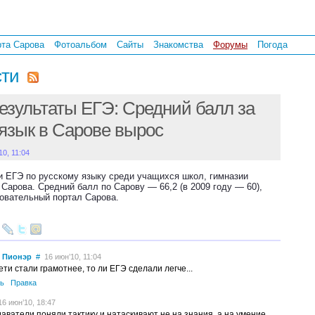
рта Сарова
Фотоальбом
Сайты
Знакомства
Форумы
Погода
сти
езультаты ЕГЭ: Средний балл за
 язык в Сарове вырос
10, 11:04
и ЕГЭ по русскому языку среди учащихся школ, гимназии
 Сарова. Средний балл по Сарову — 66,2 (в 2009 году — 60),
овательный портал Сарова.
 Пионэр
#
16 июн’10, 11:04
ети стали грамотнее, то ли ЕГЭ сделали легче...
ь
Правка
6 июн’10, 18:47
аватели поняли тактику и натаскивают не на знания, а на умение