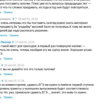
ьно поставить галочки. Плюс уже есть вопросы предыдущих лет —
о что-то сложно придумать, из года в год они будут повторяться.
ь
Правка
ринаанк.
#
^
18 июн’21, 15:31
 очень неправы,что бы поставить галочку,нужно знать материал
 предмету.За "угадайку" высокий балл не получишь.К тому же много
даний,где надо расписать решение.
ветить
Правка
 Пионэр
#
17 июн’10, 12:21
то такой квест для преподов: в первый раз повернули налево —
лось не очень, теперь пройдем эту же сцену иначе. Хорошая штука
ГЭ.
ь
Правка
#
24 июн’10, 20:22
т, вы не думайте что это только галочки!
ь
Правка
r
#
26 июн’10, 17:18
о их комментариям, сдавать ЕГЭ им нужно в ликбезе первой ступени.
 уровень грамоты у нынешних выпускников будет соответствовать
гу. Но, раз, приказали сдавать ЕГЭ..., значит, это кому-то нужно.
ь
Правка