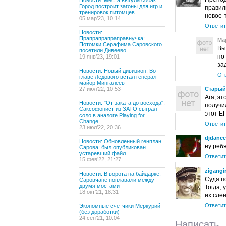
Новости: Места выгула собак:
Город построит загоны для игр и
правил
тренировок питомцев
новое-т
05 мар’23, 10:14
Ответит
Новости:
Прапрапрапраправнучка:
Ма
Потомки Серафима Саровского
Вы
посетили Дивеево
по
19 янв’23, 19:01
за
Новости: Новый дивизион: Во
От
главе Ледового встал генерал-
майор Мингалеев
27 июл’22, 10:53
Старый
Ага, э
Новости: "От заката до восхода":
получи
Саксофонист из ЗАТО сыграл
этот Е
соло в аналоге Playing for
Change
Ответит
23 июл’22, 20:36
djdance
Новости: Обновленный генплан
ну ребя
Сарова: был опубликован
устаревший файл
Ответит
15 фев’22, 21:27
zigangi
Новости: В ворота на байдарке:
Судя п
Саровчане поплавали между
двумя мостами
Тогда,
18 окт’21, 18:31
их слен
Ответит
Экономные счетчики Меркурий
(без доработки)
24 сен’21, 10:04
Написать