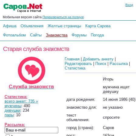
Вход
Мобильная версия сайта
Переключиться на полную
Афиша
Объявления
Желтые страницы
Карта Сарова
Фотоальбом
Сайты
Знакомства
Форумы
Погода
Старая служба знакомств
Главная
|
Добавить анкету
|
Редактировать
|
Поиск
|
Рассылка
|
Статистика
Игорь
Служба знакомств
мужчина ищет
девушку
Статистика:
дата рождения:
14 июня 1986 (40)
всего анкет: 735 »
мужчины
: 490
знакомство для:
не указано
девушки
: 234
пары
: 10
текст
спросите
объявления:
Рассылка:
город (страна):
Саров
рост:
163см