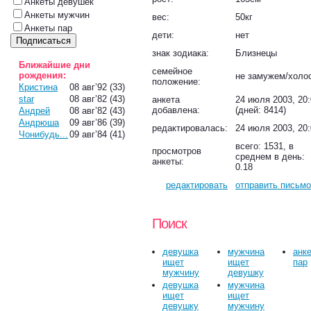
Анкеты девушек
Анкеты мужчин
вес:
50кг
Анкеты пар
дети:
нет
знак зодиака:
Близнецы
Ближайшие дни
семейное
рождения:
не замужем/холо
положение:
Кристина
08 авг’92 (33)
star
08 авг’82 (43)
анкета
24 июля 2003, 20
добавлена:
(дней: 8414)
Андрей
08 авг’82 (43)
Андрюша
09 авг’86 (39)
редактировалась:
24 июля 2003, 20
Чонибудь...
09 авг’84 (41)
всего: 1531, в
просмотров
среднем в день:
анкеты:
0.18
редактировать
отправить письмо
Поиск
девушка
мужчина
анк
ищет
ищет
пар
мужчину
девушку
девушка
мужчина
ищет
ищет
девушку
мужчину