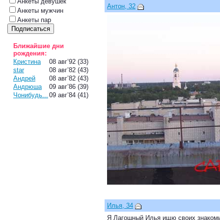
Анкеты девушек
Антон, 32
Анкеты мужчин
Анкеты пар
Ближайшие дни
рождения:
Кристина
08 авг’92 (33)
star
08 авг’82 (43)
Андрей
08 авг’82 (43)
Андрюша
09 авг’86 (39)
Чонибудь...
09 авг’84 (41)
Илья, 34
Я Лагошный Илья ищю своих знаком