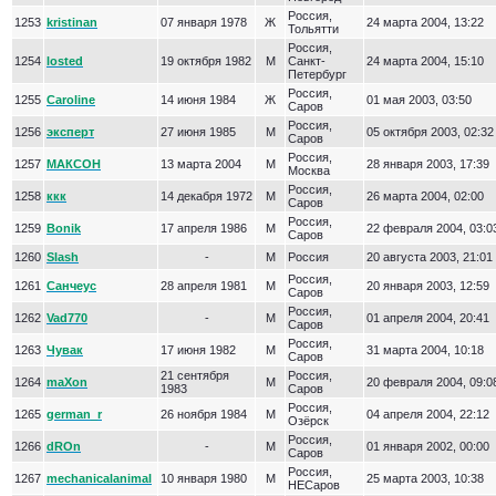
Россия,
1253
kristinan
07 января 1978
Ж
24 марта 2004, 13:22
Тольятти
Россия,
1254
losted
19 октября 1982
М
Санкт-
24 марта 2004, 15:10
Петербург
Россия,
1255
Caroline
14 июня 1984
Ж
01 мая 2003, 03:50
Саров
Россия,
1256
эксперт
27 июня 1985
М
05 октября 2003, 02:32
Саров
Россия,
1257
МАКСОН
13 марта 2004
М
28 января 2003, 17:39
Москва
Россия,
1258
ккк
14 декабря 1972
М
26 марта 2004, 02:00
Саров
Россия,
1259
Bonik
17 апреля 1986
М
22 февраля 2004, 03:0
Саров
1260
Slash
-
М
Россия
20 августа 2003, 21:01
Россия,
1261
Санчеус
28 апреля 1981
М
20 января 2003, 12:59
Саров
Россия,
1262
Vad770
-
М
01 апреля 2004, 20:41
Саров
Россия,
1263
Чувак
17 июня 1982
М
31 марта 2004, 10:18
Саров
21 сентября
Россия,
1264
maXon
М
20 февраля 2004, 09:0
1983
Саров
Россия,
1265
german_r
26 ноября 1984
М
04 апреля 2004, 22:12
Озёрск
Россия,
1266
dROn
-
М
01 января 2002, 00:00
Саров
Россия,
1267
mechanicalanimal
10 января 1980
М
25 марта 2003, 10:38
НЕСаров