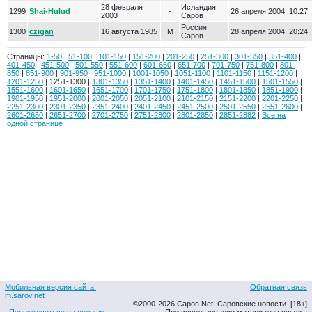
28 февраля
Исландия,
1299
Shai-Hulud
-
26 апреля 2004, 10:27
2003
Саров
Россия,
1300
czigan
16 августа 1985
М
28 апреля 2004, 20:24
Саров
Страницы:
1-50
|
51-100
|
101-150
|
151-200
|
201-250
|
251-300
|
301-350
|
351-400
|
401-450
|
451-500
|
501-550
|
551-600
|
601-650
|
651-700
|
701-750
|
751-800
|
801-
850
|
851-900
|
901-950
|
951-1000
|
1001-1050
|
1051-1100
|
1101-1150
|
1151-1200
|
1201-1250
| 1251-1300 |
1301-1350
|
1351-1400
|
1401-1450
|
1451-1500
|
1501-1550
|
1551-1600
|
1601-1650
|
1651-1700
|
1701-1750
|
1751-1800
|
1801-1850
|
1851-1900
|
1901-1950
|
1951-2000
|
2001-2050
|
2051-2100
|
2101-2150
|
2151-2200
|
2201-2250
|
2251-2300
|
2301-2350
|
2351-2400
|
2401-2450
|
2451-2500
|
2501-2550
|
2551-2600
|
2601-2650
|
2651-2700
|
2701-2750
|
2751-2800
|
2801-2850
|
2851-2882
|
Все на
одной странице
Мобильная версия сайта:
Обратная связь
m.sarov.net
|
©2000-2026 Саров.Net: Саровские новости. [18+]