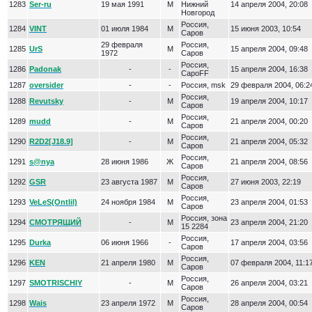
1283
Ser-ru
19 мая 1991
М
Нижний
14 апреля 2004, 20:08
Новгород
Россия,
1284
VINT
01 июля 1984
М
15 июня 2003, 10:54
Саров
29 февраля
Россия,
1285
UrS
М
15 апреля 2004, 09:48
1972
Саров
Россия,
1286
Padonak
-
-
15 апреля 2004, 16:38
СароFF
1287
oversider
-
-
Россия, msk
29 февраля 2004, 06:2
Россия,
1288
Revutsky
-
М
19 апреля 2004, 10:17
Саров
Россия,
1289
mudd
-
М
21 апреля 2004, 00:20
Саров
Россия,
1290
R2D2[J18.9]
-
М
21 апреля 2004, 05:32
Саров
Россия,
1291
s@nya
28 июня 1986
Ж
21 апреля 2004, 08:56
Саров
Россия,
1292
GSR
23 августа 1987
М
27 июня 2003, 22:19
Саров
Россия,
1293
VeLeS(Ontlil)
24 ноября 1984
М
23 апреля 2004, 01:53
Саров
Россия, зона
1294
СМОТРЯЩИЙ
-
М
23 апреля 2004, 21:20
15 2284
Россия,
1295
Durka
06 июня 1966
-
17 апреля 2004, 03:56
Саров
Россия,
1296
KEN
21 апреля 1980
М
07 февраля 2004, 11:1
Саров
Россия,
1297
SMOTRISCHIY
-
М
26 апреля 2004, 03:21
Саров
Россия,
1298
Wais
23 апреля 1972
М
28 апреля 2004, 00:54
Саров