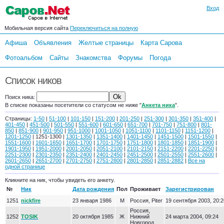
Вход
Мобильная версия сайта
Переключиться на полную
Афиша
Объявления
Желтые страницы
Карта Сарова
Фотоальбом
Сайты
Знакомства
Форумы
Погода
Список ников
Поиск ника:
В списке показаны посетители со статусом не ниже "
Анкета ника
".
Страницы:
1-50
|
51-100
|
101-150
|
151-200
|
201-250
|
251-300
|
301-350
|
351-400
|
401-450
|
451-500
|
501-550
|
551-600
|
601-650
|
651-700
|
701-750
|
751-800
|
801-
850
|
851-900
|
901-950
|
951-1000
|
1001-1050
|
1051-1100
|
1101-1150
|
1151-1200
|
1201-1250
| 1251-1300 |
1301-1350
|
1351-1400
|
1401-1450
|
1451-1500
|
1501-1550
|
1551-1600
|
1601-1650
|
1651-1700
|
1701-1750
|
1751-1800
|
1801-1850
|
1851-1900
|
1901-1950
|
1951-2000
|
2001-2050
|
2051-2100
|
2101-2150
|
2151-2200
|
2201-2250
|
2251-2300
|
2301-2350
|
2351-2400
|
2401-2450
|
2451-2500
|
2501-2550
|
2551-2600
|
2601-2650
|
2651-2700
|
2701-2750
|
2751-2800
|
2801-2850
|
2851-2882
|
Все на
одной странице
Кликните на ник, чтобы увидеть его анкету.
№
Ник
Дата рождения
Пол
Проживает
Зарегистрирован
1251
nickfire
23 января 1986
М
Россия, Piter
19 сентября 2003, 20:2
Россия,
1252
TOSIK
20 октября 1985
Ж
Нижний
24 марта 2004, 09:24
Новгород