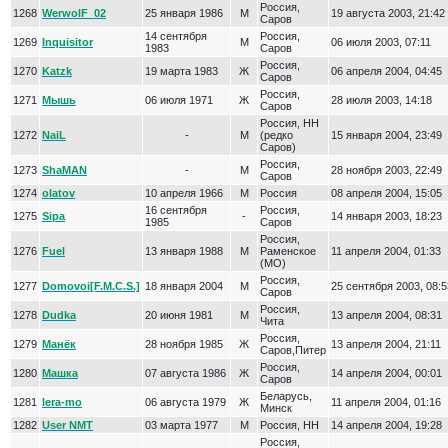
Россия,
1268
WerwolF_02
25 января 1986
М
19 августа 2003, 21:42
Саров
14 сентября
Россия,
1269
Inquisitor
М
06 июля 2003, 07:11
1983
Саров
Россия,
1270
Katzk
19 марта 1983
Ж
06 апреля 2004, 04:45
Саров
Россия,
1271
Мышь
06 июля 1971
Ж
28 июля 2003, 14:18
Саров
Россия, НН
1272
NaiL
-
М
(редко
15 января 2004, 23:49
Саров)
Россия,
1273
ShaMAN
-
М
28 ноября 2003, 22:49
Саров
1274
olatov
10 апреля 1966
М
Россия
08 апреля 2004, 15:05
16 сентября
Россия,
1275
Sipa
-
14 января 2003, 18:23
1985
Саров
Россия,
1276
Fuel
13 января 1988
М
Раменское
11 апреля 2004, 01:33
(МО)
Россия,
1277
Domovoi[F.M.C.S.]
18 января 2004
М
25 сентября 2003, 08:5
Саров
Россия,
1278
Dudka
20 июня 1981
М
13 апреля 2004, 08:31
Чита
Россия,
1279
Манёк
28 ноября 1985
Ж
13 апреля 2004, 21:11
Саров,Питер
Россия,
1280
Машка
07 августа 1986
Ж
14 апреля 2004, 00:01
Саров
Беларусь,
1281
lera-mo
06 августа 1979
Ж
11 апреля 2004, 01:16
Минск
1282
User NMT
03 марта 1977
М
Россия, НН
14 апреля 2004, 19:28
Россия,