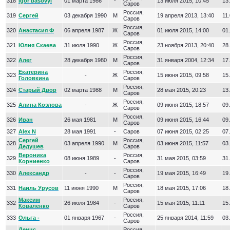
318
igor basovyi
01 марта 1986
-
13 июля 2015, 10:45
13.
Саров
Россия,
319
Сергей
03 декабря 1990
М
19 апреля 2013, 13:40
11.
Саров
Россия,
320
Анастасия Ф
06 апреля 1987
Ж
01 июля 2015, 14:00
01.
Саров
Россия,
321
Юлия Скаева
31 июля 1990
Ж
23 ноября 2013, 20:40
28.
Саров
Россия,
322
Алег
28 декабря 1980
М
31 января 2004, 12:34
17.
Саров
Екатерина
Россия,
323
-
Ж
15 июня 2015, 09:58
15.
Головкина
Саров
Россия,
324
Старый Двор
02 марта 1988
М
28 мая 2015, 20:23
13.
Саров
Россия,
325
Алина Козлова
-
Ж
09 июня 2015, 18:57
09.
Саров
Россия,
326
Иван
26 мая 1981
М
09 июня 2015, 16:44
09.
Саров
327
Alex N
28 мая 1991
-
Саров
07 июня 2015, 02:25
07.
Сергей
Россия,
328
03 апреля 1990
М
03 июня 2015, 11:57
03.
Дедушев
Саров
Вероника
Россия,
329
08 июня 1989
-
31 мая 2015, 03:59
31.
Корниенко
Саров
Россия,
330
Александр
-
-
19 мая 2015, 16:49
19.
Саров
Россия,
331
Наиль Урусов
11 июня 1990
М
18 мая 2015, 17:06
18.
Саров
Максим
Россия,
332
26 июля 1984
-
15 мая 2015, 11:11
15.
Коваленко
Саров
Россия,
333
Ольга -
01 января 1967
-
25 января 2014, 11:59
03.
Саров
Денис
Россия,