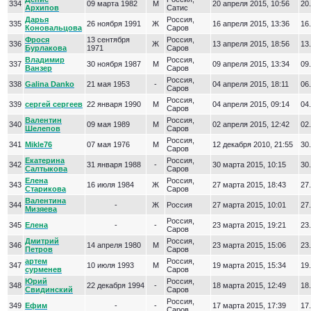
334
09 марта 1982
М
20 апреля 2015, 10:56
20.
Архипов
Сатис
Дарья
Россия,
335
26 ноября 1991
Ж
16 апреля 2015, 13:36
16.
Коновальцова
Саров
Фрося
13 сентября
Россия,
336
Ж
13 апреля 2015, 18:56
13.
Бурлакова
1971
Саров
Владимир
Россия,
337
30 ноября 1987
М
09 апреля 2015, 13:34
09.
Ванзер
Саров
Россия,
338
Galina Danko
21 мая 1953
-
04 апреля 2015, 18:11
06.
Саров
Россия,
339
сергей сергеев
22 января 1990
М
04 апреля 2015, 09:14
04.
Саров
Валентин
Россия,
340
09 мая 1989
М
02 апреля 2015, 12:42
02.
Шелепов
Саров
Россия,
341
Mikle76
07 мая 1976
М
12 декабря 2010, 21:55
30.
Саров
Екатерина
Россия,
342
31 января 1988
-
30 марта 2015, 10:15
30.
Салтыкова
Саров
Елена
Россия,
343
16 июля 1984
Ж
27 марта 2015, 18:43
27.
Старикова
Саров
Валентина
344
-
Ж
Россия
27 марта 2015, 10:01
27.
Мизяева
Россия,
345
Елена
-
-
23 марта 2015, 19:21
23.
Саров
Дмитрий
Россия,
346
14 апреля 1980
М
23 марта 2015, 15:06
23.
Петров
Саров
артем
Россия,
347
10 июля 1993
М
19 марта 2015, 15:34
19.
сурменев
Саров
Юрий
Россия,
348
22 декабря 1994
-
18 марта 2015, 12:49
18.
Свидинский
Саров
Россия,
349
Ефим
-
-
17 марта 2015, 17:39
17.
Саров