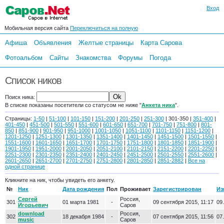
Вход
Мобильная версия сайта
Переключиться на полную
Афиша
Объявления
Желтые страницы
Карта Сарова
Фотоальбом
Сайты
Знакомства
Форумы
Погода
Список ников
Поиск ника:
В списке показаны посетители со статусом не ниже "
Анкета ника
".
Страницы:
1-50
|
51-100
|
101-150
|
151-200
|
201-250
|
251-300
| 301-350 |
351-400
|
401-450
|
451-500
|
501-550
|
551-600
|
601-650
|
651-700
|
701-750
|
751-800
|
801-
850
|
851-900
|
901-950
|
951-1000
|
1001-1050
|
1051-1100
|
1101-1150
|
1151-1200
|
1201-1250
|
1251-1300
|
1301-1350
|
1351-1400
|
1401-1450
|
1451-1500
|
1501-1550
|
1551-1600
|
1601-1650
|
1651-1700
|
1701-1750
|
1751-1800
|
1801-1850
|
1851-1900
|
1901-1950
|
1951-2000
|
2001-2050
|
2051-2100
|
2101-2150
|
2151-2200
|
2201-2250
|
2251-2300
|
2301-2350
|
2351-2400
|
2401-2450
|
2451-2500
|
2501-2550
|
2551-2600
|
2601-2650
|
2651-2700
|
2701-2750
|
2751-2800
|
2801-2850
|
2851-2882
|
Все на
одной странице
Кликните на ник, чтобы увидеть его анкету.
№
Ник
Дата рождения
Пол
Проживает
Зарегистрирован
Из
Сергей
Россия,
301
01 марта 1981
-
09 сентября 2015, 11:17
09.
Игорьевич
Саров
download
Россия,
302
18 декабря 1984
-
07 сентября 2015, 11:56
07.
music
Саров