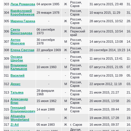
Россия,
303
Лиза Романова
04 апреля 1995
Ж
31 августа 2015, 23:48
31.
Саров
Варфоломей
Россия,
304
29 января 1978
-
10 марта 2015, 11:29
31.
Коробейников
Саров
Россия,
305
Марина Гарина
-
Ж
28 августа 2015, 10:52
28.
Саров
Россия,
Света
06 сентября
306
Ж
Пермский
16 августа 2015, 10:54
16.
Виноградова
1973
край
Антон
30 сентября
Россия,
307
М
14 августа 2015, 13:08
14.
Морозов
1978
Саров
Россия,
308
Елена Светлая
22 декабря 1969
Ж
20 сентября 2014, 19:23
14.
Саров
Оксана
Россия,
309
-
-
11 августа 2015, 13:41
11.
Щербак
Саров
Владимир
Россия,
310
10 июля 1960
М
07 августа 2015, 21:05
07.
Калмыков
Саров
Россия,
311
Василий
-
-
02 августа 2015, 11:09
05.
Саров
Россия,
312
Денис
-
М
22 апреля 2012, 11:18
03.
Саров
28 февраля
Россия,
313
Татьяна
-
21 июля 2015, 21:27
21.
1968
Саров
Александр
Россия,
314
15 июня 1962
М
20 июля 2015, 13:58
20.
Влас
Саров
Геннадий
Россия,
315
14 мая 1988
М
20 июля 2015, 09:44
20.
Владимирович
Саров
Alisandra
316
-
Ж
19 июля 2015, 17:28
19.
Wonderland
317
Zi Atl
05 мая 1983
Ж
г. Саров
16 июля 2015, 09:37
16.
Другая,