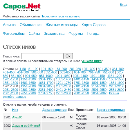
Вход
Мобильная версия сайта
Переключиться на полную
Афиша
Объявления
Желтые страницы
Карта Сарова
Фотоальбом
Сайты
Знакомства
Форумы
Погода
Список ников
Поиск ника:
В списке показаны посетители со статусом не ниже "
Анкета ника
".
Страницы:
1-50
|
51-100
|
101-150
|
151-200
|
201-250
|
251-300
|
301-350
|
351-400
|
401-450
|
451-500
|
501-550
|
551-600
|
601-650
|
651-700
|
701-750
|
751-800
|
801-
850
|
851-900
|
901-950
|
951-1000
|
1001-1050
|
1051-1100
|
1101-1150
|
1151-1200
|
1201-1250
|
1251-1300
|
1301-1350
|
1351-1400
|
1401-1450
|
1451-1500
|
1501-1550
|
1551-1600
|
1601-1650
|
1651-1700
|
1701-1750
|
1751-1800
|
1801-1850
|
1851-1900
|
1901-1950 |
1951-2000
|
2001-2050
|
2051-2100
|
2101-2150
|
2151-2200
|
2201-2250
|
2251-2300
|
2301-2350
|
2351-2400
|
2401-2450
|
2451-2500
|
2501-2550
|
2551-2600
|
2601-2650
|
2651-2700
|
2701-2750
|
2751-2800
|
2801-2850
|
2851-2882
|
Все на
одной странице
Кликните на ник, чтобы увидеть его анкету.
№
Ник
Дата рождения
Пол
Проживает
Зарегистрирован
Россия,
1901
Alex80
06 января 1970
М
18 июля 2003, 00:30
Москва
Россия,
1902
Дама с соб@чкой
-
Ж
16 июля 2003, 14:06
Саров