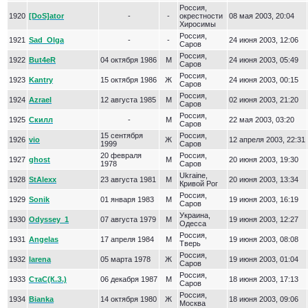
Россия,
1920
[DoS]ator
-
-
окрестности
08 мая 2003, 20:04
Хиросимы
Россия,
1921
Sad_Olga
-
-
24 июня 2003, 12:06
Саров
Россия,
1922
But4eR
04 октября 1986
М
24 июня 2003, 05:49
Саров
Россия,
1923
Kantry
15 октября 1986
Ж
24 июня 2003, 00:15
Саров
Россия,
1924
Azrael
12 августа 1985
М
02 июня 2003, 21:20
Саров
Россия,
1925
Скилл
-
М
22 мая 2003, 03:20
Саров
15 сентября
Россия,
1926
vio
Ж
12 апреля 2003, 22:31
1999
Саров
20 февраля
Россия,
1927
ghost
М
20 июня 2003, 19:30
1978
Саров
Ukraine,
1928
StAlexx
23 августа 1981
М
20 июня 2003, 13:34
Кривой Рог
Россия,
1929
Sonik
01 января 1983
М
19 июня 2003, 16:19
Саров
Украина,
1930
Odyssey_1
07 августа 1979
М
19 июня 2003, 12:27
Одесса
Россия,
1931
Angelas
17 апреля 1984
М
19 июня 2003, 08:08
Тверь
Россия,
1932
larena
05 марта 1978
Ж
19 июня 2003, 01:04
Саров
Россия,
1933
СтаС(К.З.)
06 декабря 1987
М
18 июня 2003, 17:13
Саров
Россия,
1934
Bianka
14 октября 1980
Ж
18 июня 2003, 09:06
Москва