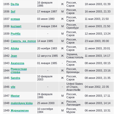
16 февраля
Россия,
1935
Da-Ha
Ж
18 июня 2003, 01:39
1986
Саров
Россия,
1936
Sof
17 января 1987
М
16 июня 2003, 21:33
Саров
Россия,
1937
ксюша
03 июня 1980
Ж
11 мая 2003, 21:50
Саров
Россия,
1938
kuziaart
07 января 1964
М
11 июня 2003, 21:50
Оренбург
Россия,
1939
PsyH0z
-
М
12 июня 2003, 13:24
Саров
Россия,
1940
Смерть_на_попсе
14 мая 1985
М
23 мая 2003, 05:00
Саров
Россия,
1941
Aliska
20 ноября 1983
Ж
11 июня 2003, 20:01
Саров
Украина,
1942
Jean
12 августа 1985
Ж
11 июня 2003, 14:17
Севастополь
Россия,
1943
Акапелла
01 января 1985
-
08 июня 2003, 00:15
Саров
Редкостная
Россия,
1944
-
Ж
09 июня 2003, 23:16
стерва
Бронницы
10 февраля
Россия,
1945
Sandra
Ж
08 июня 2003, 21:35
2003
Саров
United States
1946
vile
-
-
of Chaos,
04 мая 2002, 22:35
Anarchiville
24 февраля
Россия,
1947
Mastar
М
08 июня 2003, 17:11
1986
Саров
Россия,
1948
malenkaya kiska
25 июня 2000
Ж
08 июня 2003, 14:14
Лапландия
10 сентября
Россия,
1949
Журналюгин
М
06 июня 2003, 10:31
1984
Муром