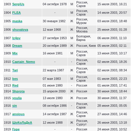
Россия,
1903
SergiUs
04 октября 1978
М
15 июля 2003, 16:21
Саров
Россия,
1904
FLEA
-
М
14 июля 2003, 20:57
Саров
Россия,
1905
maska
30 января 1982
Ж
03 июля 2003, 18:48
Муром
Россия,
1906
shuvalova
12 мая 1968
Ж
25 июня 2003, 01:28
Москва
Болгария,
1907
lz4pv
27 октября 1953
М
06 июля 2003, 11:10
Варна
1908
Dream
20 октября 1989
Ж
Россия, Киев
05 июля 2003, 02:11
Россия,
1909
Mix
16 июня 1981
М
13 июня 2003, 10:17
Саров
Россия,
1910
Captain_Nemo
-
-
02 июля 2003, 18:26
Саров
Россия,
1911
Tari
22 марта 1987
Ж
02 июля 2003, 08:34
Саров
Россия,
1912
bеs
07 мая 1983
М
01 июля 2003, 22:23
Саров
1913
Red
01 июня 1980
-
Россия
01 июля 2003, 17:41
1914
Shprota
15 апреля 2000
Ж
Россия
30 июня 2003, 18:44
1915
youlia
13 июля 1980
Ж
Россия
30 июня 2003, 11:37
Россия,
1916
sin
08 октября 1986
-
28 июня 2003, 05:05
Саров
Россия,
1917
anxious
14 октября 1987
Ж
27 июня 2003, 14:46
Саров
Россия,
1918
ШоКоЛаДкА
12 июля 1988
Ж
26 июня 2003, 13:18
Сургут
1919
Горе
-
-
Россия
24 июня 2003, 10:52