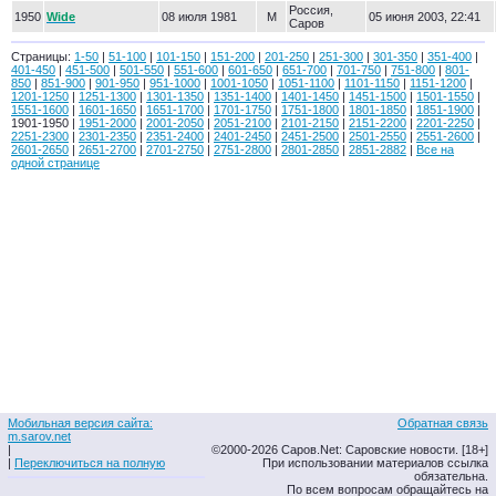
Россия,
1950
Wide
08 июля 1981
М
05 июня 2003, 22:41
Саров
Страницы:
1-50
|
51-100
|
101-150
|
151-200
|
201-250
|
251-300
|
301-350
|
351-400
|
401-450
|
451-500
|
501-550
|
551-600
|
601-650
|
651-700
|
701-750
|
751-800
|
801-
850
|
851-900
|
901-950
|
951-1000
|
1001-1050
|
1051-1100
|
1101-1150
|
1151-1200
|
1201-1250
|
1251-1300
|
1301-1350
|
1351-1400
|
1401-1450
|
1451-1500
|
1501-1550
|
1551-1600
|
1601-1650
|
1651-1700
|
1701-1750
|
1751-1800
|
1801-1850
|
1851-1900
|
1901-1950 |
1951-2000
|
2001-2050
|
2051-2100
|
2101-2150
|
2151-2200
|
2201-2250
|
2251-2300
|
2301-2350
|
2351-2400
|
2401-2450
|
2451-2500
|
2501-2550
|
2551-2600
|
2601-2650
|
2651-2700
|
2701-2750
|
2751-2800
|
2801-2850
|
2851-2882
|
Все на
одной странице
Мобильная версия сайта:
Обратная связь
m.sarov.net
|
©2000-2026 Саров.Net: Саровские новости. [18+]
|
Переключиться на полную
При использовании материалов ссылка
обязательна.
По всем вопросам обращайтесь на