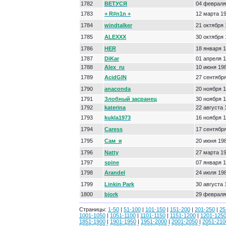
1782
ВЕТУСЯ
04 февраля
1783
+ R#n1n +
12 марта 1
1784
windtalker
21 октября
1785
ALEXXX
30 октября
1786
HER
18 января 
1787
DiKar
01 апреля 
1788
Alex_ru
10 июня 19
1789
AcidGIN
27 сентябр
1790
anaconda
20 ноября 
1791
Злобный засранец
30 ноября 
1792
katerina
22 августа 
1793
kukla1973
16 ноября 
1794
Caress
17 сентябр
1795
Сам_я
20 июня 19
1796
Natty
27 марта 1
1797
spine
07 января 
1798
Arandel
24 июля 19
1799
Linkin Park
30 августа 
1800
bjork
29 февраля
Страницы:
1-50
|
51-100
|
101-150
|
151-200
|
201-250
|
25
1001-1050
|
1051-1100
|
1101-1150
|
1151-1200
|
1201-125
1851-1900
|
1901-1950
|
1951-2000
|
2001-2050
|
2051-210