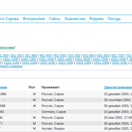
рта Сарова
Фотоальбом
Сайты
Знакомства
Форумы
Погода
кета ника
".
1-300
|
301-350
|
351-400
|
401-450
|
451-500
|
501-550
|
551-600
|
601-650
|
651-700
|
701
0
|
1251-1300
|
1301-1350
|
1351-1400
|
1401-1450
|
1451-1500
|
1501-1550
|
1551-1600
|
1
0
|
2101-2150
|
2151-2200
|
2201-2250
|
2251-2300
|
2301-2350
|
2351-2400
|
2401-2450
|
2
одной странице
ения
Пол
Проживает
Зарегистрирова
1986
М
Россия, Саров
15 декабря 2003, 1
-
М
Россия, Саров
30 сентября 2003,
1988
Ж
Россия, Саров
06 декабря 2003, 1
983
-
Germany, Саров
10 декабря 2003, 1
86
М
Россия, Саров
20 мая 2002, 17:06
77
М
Россия, Саров
05 декабря 2003, 1
7
М
Англия, Лондон
04 декабря 2003, 1