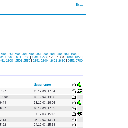
Вход
-750
|
751-800
|
801-850
|
851-900
|
901-950
|
951-1000
|
601-1650
|
1651-1700
|
1701-1750
| 1751-1800 |
1801-1850
|
451-2500
|
2501-2550
|
2551-2600
|
2601-2650
|
2651-2700
н
Изменение
7:27
15.12.03, 17:34
 18:09
15.12.03, 14:35
9:48
13.12.03, 16:26
6:57
10.12.03, 17:03
07.12.03, 15:13
2:18
05.12.03, 13:21
5:22
04.12.03, 15:38