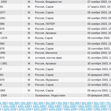
 1993
Ж
Россия, Владивосток
07 ноября 2003, 1
981
М
Россия, Саров
17 марта 2003, 18
 1977
М
Россия, Саров
05 ноября 2003, 1
 1981
М
Россия, Саров
06 ноября 2003, 0
1986
М
Россия, ПИТЕР
05 ноября 2003, 1
1978
М
Россия, Саров
05 ноября 2003, 11
86
М
Россия, Арзамас
04 ноября 2003, 2
я 1978
М
Russia, Саров
08 сентября 2002,
1980
Ж
Россия, Саров
04 ноября 2003, 1
1978
М
Россия, Саров
18 сентября 2003,
1985
Ж
Россия, Магнитка
01 ноября 2003, 1
1973
Ж
эстония, кохтла-ярве
31 октября 2003, 1
я 1981
Ж
Россия, Арзамас
30 октября 2003, 0
87
М
Россия, Саров
03 октября 2003, 0
984
Ж
Россия, Саров
20 февраля 2003, 
1979
М
Россия, Мурманск
22 октября 2003, 2
86
М
Россия, Саров
19 октября 2003, 1
1984
М
Россия, Саров
06 августа 2003, 1
 1904
-
Зазеркалье, Недостаюн
09 февраля 2003, 
1-300
|
301-350
|
351-400
|
401-450
|
451-500
|
501-550
|
551-600
|
601-650
|
651-700
|
701
0
|
1251-1300
|
1301-1350
|
1351-1400
|
1401-1450
|
1451-1500
|
1501-1550
|
1551-1600
|
1
0
|
2101-2150
|
2151-2200
|
2201-2250
|
2251-2300
|
2301-2350
|
2351-2400
|
2401-2450
|
2