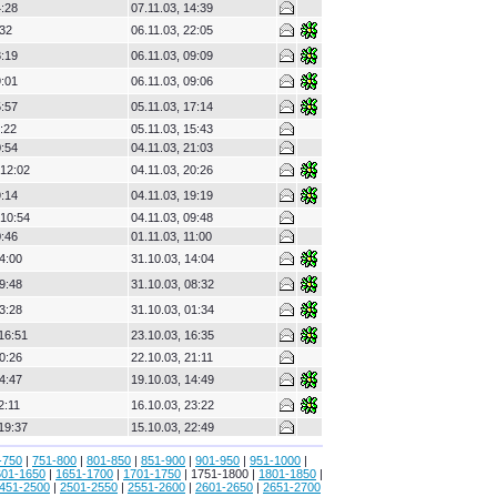
4:28
07.11.03, 14:39
:32
06.11.03, 22:05
8:19
06.11.03, 09:09
9:01
06.11.03, 09:06
5:57
05.11.03, 17:14
:22
05.11.03, 15:43
0:54
04.11.03, 21:03
 12:02
04.11.03, 20:26
9:14
04.11.03, 19:19
 10:54
04.11.03, 09:48
0:46
01.11.03, 11:00
4:00
31.10.03, 14:04
9:48
31.10.03, 08:32
3:28
31.10.03, 01:34
16:51
23.10.03, 16:35
0:26
22.10.03, 21:11
4:47
19.10.03, 14:49
2:11
16.10.03, 23:22
19:37
15.10.03, 22:49
-750
|
751-800
|
801-850
|
851-900
|
901-950
|
951-1000
|
601-1650
|
1651-1700
|
1701-1750
| 1751-1800 |
1801-1850
|
451-2500
|
2501-2550
|
2551-2600
|
2601-2650
|
2651-2700