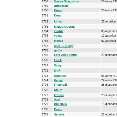
1758
Слава Панкратов
28 июня 19
1759
Директор
1760
Horse
28 июня 19
1761
Nuta
1762
Linka
22 октября
1763
Мадам Смерть
1764
ziratul
05 апреля 
1765
cbeta
17 декабря
1766
Medea
01 декабря
1767
Skip_C_Dragg
1768
gobly
1769
Lara-Alice Smith
22 февраля
1770
Lolek
1771
Virag
1772
lot@
1773
Ловелас
03 августа 
1774
Лесик
22 июля 19
1775
Гневный
28 февраля
1776
Sta_V
1777
kronen
23 января 
1778
Axel
1779
Bimer666
15 февраля
1780
Рысь
1781
Sanexe
22 ноября 