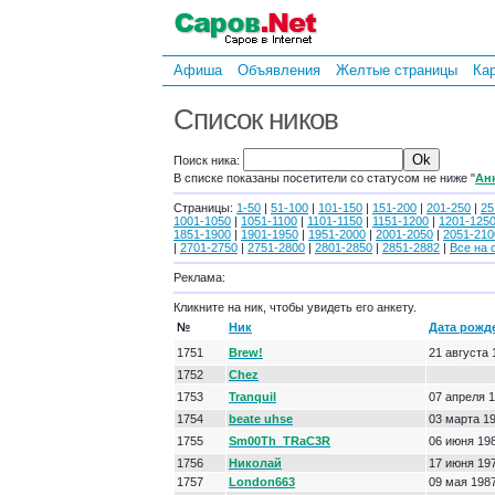
Афиша
Объявления
Желтые страницы
Ка
Список ников
Поиск ника:
В списке показаны посетители со статусом не ниже "
Ан
Страницы:
1-50
|
51-100
|
101-150
|
151-200
|
201-250
|
25
1001-1050
|
1051-1100
|
1101-1150
|
1151-1200
|
1201-125
1851-1900
|
1901-1950
|
1951-2000
|
2001-2050
|
2051-210
|
2701-2750
|
2751-2800
|
2801-2850
|
2851-2882
|
Все на 
Реклама:
Кликните на ник, чтобы увидеть его анкету.
№
Ник
Дата рожд
1751
Brew!
21 августа 
1752
Chez
1753
Tranquil
07 апреля 
1754
beate uhse
03 марта 1
1755
Sm00Th_TRaC3R
06 июня 19
1756
Николай
17 июня 19
1757
London663
09 мая 198