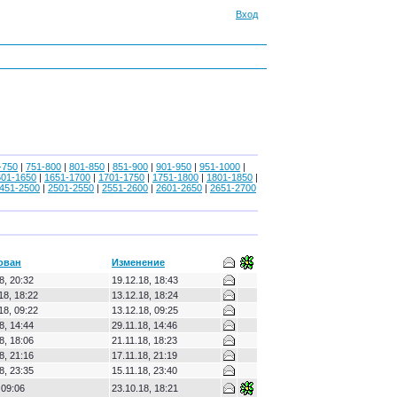
Вход
-750
|
751-800
|
801-850
|
851-900
|
901-950
|
951-1000
|
601-1650
|
1651-1700
|
1701-1750
|
1751-1800
|
1801-1850
|
451-2500
|
2501-2550
|
2551-2600
|
2601-2650
|
2651-2700
ован
Изменение
8, 20:32
19.12.18, 18:43
18, 18:22
13.12.18, 18:24
18, 09:22
13.12.18, 09:25
8, 14:44
29.11.18, 14:46
8, 18:06
21.11.18, 18:23
8, 21:16
17.11.18, 21:19
8, 23:35
15.11.18, 23:40
 09:06
23.10.18, 18:21