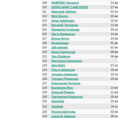
109
ДОМТЕКС Наталья
14 де
110
АЛЕКСАНДР САМСОНОВ
17 м
111
Дмитрий Займов
01 ян
112
Nick Devrov
02 м
113
нина ,баженова
15 ок
114
Евгений Тепляков
22 и
115
Людмила Гусарова
20 но
116
Настя Вадимова
14 ав
117
Елена Энтус
14 и
118
Незнакомка
01 де
119
100 ключей
01 ян
120
Анна Саровская
06 ф
121
Энн Dubkova
06 ф
122
Виктория Сметанина
123
Alex Nsky
07 ап
124
Ольга Уминская
19 и
125
татьяна новикова
15 ян
126
Татьяна Романова
20 и
127
Александр Потапов
128
Екатерина Мур
14 и
129
Алексей Рыжов
11 ап
130
Тарталетка Романова
20 и
131
pionerfm
10 м
132
Svetilnik
18 се
133
Оксана Шестова
02 м
134
алексей табаков
28 ок