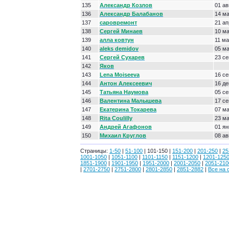
135
Александр Козлов
01 ав
136
Александр Балабанов
14 м
137
саровремонт
21 ап
138
Сергей Минаев
10 м
139
алла ковтун
11 ма
140
aleks demidov
05 м
141
Сергей Сухарев
23 се
142
Яков
143
Lena Moiseeva
16 се
144
Антон Алексеевич
16 де
145
Татьяна Наумова
05 се
146
Валентина Малышева
17 се
147
Екатерина Токарева
07 м
148
Rita Coulilly
23 м
149
Aндрей Aгафонов
01 ян
150
Михаил Круглов
08 ав
Страницы:
1-50
|
51-100
| 101-150 |
151-200
|
201-250
|
25
1001-1050
|
1051-1100
|
1101-1150
|
1151-1200
|
1201-125
1851-1900
|
1901-1950
|
1951-2000
|
2001-2050
|
2051-210
|
2701-2750
|
2751-2800
|
2801-2850
|
2851-2882
|
Все на 