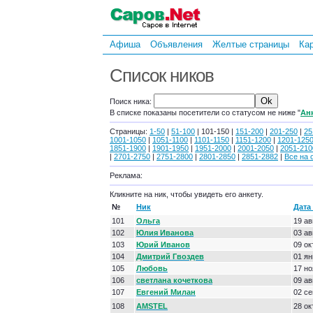
Афиша
Объявления
Желтые страницы
Ка
Список ников
Поиск ника:
В списке показаны посетители со статусом не ниже "
Ан
Страницы:
1-50
|
51-100
| 101-150 |
151-200
|
201-250
|
25
1001-1050
|
1051-1100
|
1101-1150
|
1151-1200
|
1201-125
1851-1900
|
1901-1950
|
1951-2000
|
2001-2050
|
2051-210
|
2701-2750
|
2751-2800
|
2801-2850
|
2851-2882
|
Все на 
Реклама:
Кликните на ник, чтобы увидеть его анкету.
№
Ник
Дата
101
Ольга
19 ав
102
Юлия Иванова
03 ав
103
Юрий Иванов
09 ок
104
Дмитрий Гвоздев
01 ян
105
Любовь
17 но
106
светлана кочеткова
09 ав
107
Евгений Милан
02 се
108
AMSTEL
28 ок