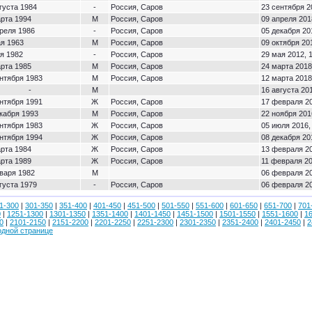
густа 1984
-
Россия, Саров
23 сентября 2
арта 1994
М
Россия, Саров
09 апреля 201
реля 1986
-
Россия, Саров
05 декабря 20
ая 1963
М
Россия, Саров
09 октября 20
я 1982
-
Россия, Саров
29 мая 2012, 
арта 1985
М
Россия, Саров
24 марта 2018
нтября 1983
М
Россия, Саров
12 марта 2018
-
М
16 августа 201
нтября 1991
Ж
Россия, Саров
17 февраля 20
кабря 1993
М
Россия, Саров
22 ноября 201
нтября 1983
Ж
Россия, Саров
05 июля 2016,
нтября 1994
Ж
Россия, Саров
08 декабря 20
арта 1984
Ж
Россия, Саров
13 февраля 20
арта 1989
Ж
Россия, Саров
11 февраля 20
варя 1982
М
06 февраля 20
густа 1979
-
Россия, Саров
06 февраля 20
1-300
|
301-350
|
351-400
|
401-450
|
451-500
|
501-550
|
551-600
|
601-650
|
651-700
|
701
0
|
1251-1300
|
1301-1350
|
1351-1400
|
1401-1450
|
1451-1500
|
1501-1550
|
1551-1600
|
1
0
|
2101-2150
|
2151-2200
|
2201-2250
|
2251-2300
|
2301-2350
|
2351-2400
|
2401-2450
|
2
одной странице