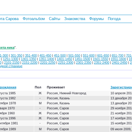
рта Сарова
Фотоальбом
Сайты
Знакомства
Форумы
Погода
кета ника
".
1-300
|
301-350
|
351-400
|
401-450
|
451-500
|
501-550
|
551-600
|
601-650
|
651-700
|
701
0
|
1251-1300
|
1301-1350
|
1351-1400
|
1401-1450
|
1451-1500
|
1501-1550
|
1551-1600
|
1
0
|
2101-2150
|
2151-2200
|
2201-2250
|
2251-2300
|
2301-2350
|
2351-2400
|
2401-2450
|
2
одной странице
 рождения
Пол
Проживает
Зарегистрир
густа 1985
Ж
Россия, Нижний Новгород
10 апреля 201
густа 1982
-
Россия, Казань
13 декабря 20
тября 1978
М
Россия, Казань
13 декабря 20
варя 1970
-
Россия, Саров
29 ноября 201
ября 1960
Ж
Россия, Саров
21 ноября 201
густа 1996
Ж
Россия, Саров
17 ноября 201
нтября 1981
-
Россия, Саров
15 ноября 201
тября 1989
М
Россия, Саров
09 июля 2009,