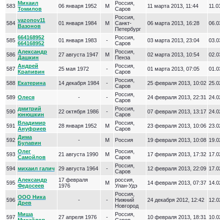
Михаил
Россия,
583
06 января 1952
М
11 марта 2013, 11:44
11.0
Томилов
Саров
Россия,
vazonov11
584
01 января 1984
М
Cанкт-
06 марта 2013, 16:28
06.0
Вазонов
Петербург
664168952
Россия,
585
01 января 1983
-
03 марта 2013, 23:04
03.0
664168952
Саров
Александр
Россия,
586
27 августа 1947
М
02 марта 2013, 10:54
02.0
Дашкин
Пенза
Андрей
Россия,
587
25 мая 1972
-
01 марта 2013, 07:05
01.0
Крапивин
Саров
Россия,
588
Екатерина
14 декабря 1984
-
25 февраля 2013, 10:02
25.0
Саров
Россия,
589
Олеся
-
-
24 февраля 2013, 22:31
24.0
Саров
дмитрий
Россия,
590
22 октября 1986
-
07 февраля 2013, 13:17
24.0
юнюшкин
Саров
Владимир
Россия,
591
28 января 1952
М
23 февраля 2013, 10:06
23.0
Ануфриев
Саров
Дима
592
-
М
Россия
19 февраля 2013, 10:08
19.0
Булавин
Олег
Россия,
593
21 августа 1990
М
17 февраля 2013, 17:32
17.0
Самойлов
Саров
Россия,
594
михаил галич
29 августа 1964
-
12 февраля 2013, 22:09
17.0
Саров
Александр
17 февраля
россия,
595
М
14 февраля 2013, 07:37
14.0
Федосеев
1976
Улан-Удэ
Россия,
ООО Ника
596
-
-
Нижний
24 декабря 2012, 12:42
12.0
Древ
Новгород
Миша
Россия,
597
27 апреля 1976
-
10 февраля 2013, 18:31
10.0