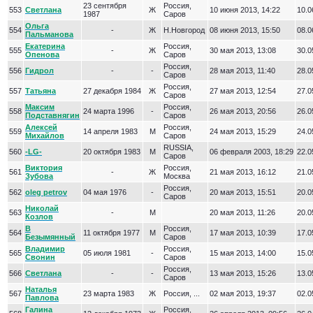
23 сентября
Россия,
553
Светлана
Ж
10 июня 2013, 14:22
10.0
1987
Саров
Ольга
554
-
Ж
Н.Новгород
08 июня 2013, 15:50
08.0
Пальманова
Екатерина
Россия,
555
-
Ж
30 мая 2013, 13:08
30.0
Опенова
Саров
Россия,
556
Гидрол
-
-
28 мая 2013, 11:40
28.0
Саров
Россия,
557
Татьяна
27 декабря 1984
Ж
27 мая 2013, 12:54
27.0
Саров
Максим
Россия,
558
24 марта 1996
-
26 мая 2013, 20:56
26.0
Подставнягин
Саров
Алексей
Россия,
559
14 апреля 1983
М
24 мая 2013, 15:29
24.0
Михайлов
Саров
RUSSIA,
560
-LG-
20 октября 1983
М
06 февраля 2003, 18:29
22.0
Саров
Виктория
Россия,
561
-
Ж
21 мая 2013, 16:12
21.0
Зубова
Москва
Россия,
562
oleg petrov
04 мая 1976
-
20 мая 2013, 15:51
20.0
Саров
Николай
563
-
М
20 мая 2013, 11:26
20.0
Козлов
В
Россия,
564
11 октября 1977
М
17 мая 2013, 10:39
17.0
Безымянный
Саров
Владимир
Россия,
565
05 июля 1981
-
15 мая 2013, 14:00
15.0
Свонин
Саров
Россия,
566
Светлана
-
-
13 мая 2013, 15:26
13.0
Саров
Наталья
567
23 марта 1983
Ж
Россия, ...
02 мая 2013, 19:37
02.0
Павлова
Галина
Россия,