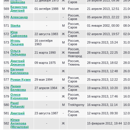
568
12 декабря 1973
Ж
26 апреля 2013, 09:56
26.0
Шейкова
Саров
Безместин
569
01 октября 1988
М
Россия
21 апреля 2013, 12:51
21.0
Дмитрий
Россия,
570
Александр
-
-
05 апреля 2013, 22:22
19.0
Саров
Россия,
571
Slavka
-
М
01 января 2002, 00:00
08.0
Саров
Юля
Россия,
572
22 августа 1983
Ж
02 апреля 2013, 19:57
02.0
Сафонова
Саров
Игорь
16 сентября
Россия,
573
М
29 марта 2013, 15:24
31.0
Лихачев
1963
Саров
Россия,
Ольга
574
21 марта 1990
Ж
Нижний
28 марта 2013, 22:25
28.0
Лебедева
Новгород
Дмитрий
Россия,
575
09 марта 1975
М
28 марта 2013, 18:02
28.0
Дюканов
Тюмень
Евгения
576
-
Ж
26 марта 2013, 12:48
26.0
Каплюхина
Россия,
577
Роман Кузин
29 мая 1994
М
25 марта 2013, 12:22
25.0
Саров
Лидия
Россия,
578
27 апреля 1964
Ж
19 марта 2013, 10:20
19.0
Белякова
Саров
Олеся
Россия,
579
-
Ж
16 марта 2013, 17:46
16.0
Курникова
Саров
Pavel
580
-
М
Trekhgorny
16 марта 2013, 11:14
16.0
Poltavski
Россия,
581
Дмитрий
23 августа 1987
-
12 марта 2013, 09:30
12.0
Саров
Юлия
582
Антипова
-
Ж
15 февраля 2012, 19:44
12.0
(Мочалова)