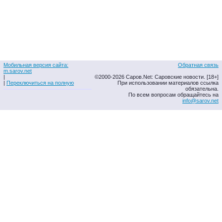
Мобильная версия сайта:
Обратная связь
m.sarov.net
|
©2000-2026 Саров.Net: Саровские новости. [18+]
|
Переключиться на полную
При использовании материалов ссылка
обязательна.
По всем вопросам обращайтесь на
info@sarov.net