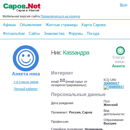
Вход
Мобильная версия сайта
Переключиться на полную
Афиша
Объявления
Желтые страницы
Карта Сарова
Фотоальбом
Сайты
Знакомства
Форумы
Погода
Ник:
Каssандра
Статус
ника:
Анкета
Интернет
Анкета ника
ICQ UIN:
email:
[email скрыт от
« в список ников
306806917
незарегистрированных]
Личный кабинет
Персональные данные
Пол:
Дата рождения:
Женский
Вид
Проживает:
Россия, Саров
деятельности:
Образование:
Профессия:
Высшее
Семейное положение:
Незамужем