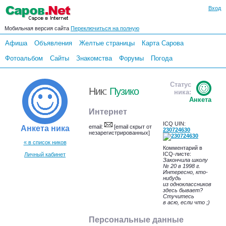
Вход
Мобильная версия сайта
Переключиться на полную
Афиша
Объявления
Желтые страницы
Карта Сарова
Фотоальбом
Сайты
Знакомства
Форумы
Погода
Статус
Ник:
Пузико
ника:
Анкета
Интернет
ICQ UIN:
email:
[email скрыт от
Анкета ника
230724630
незарегистрированных]
« в список ников
Комментарий в
ICQ-листе:
Личный кабинет
Закончила школу
№ 20 в 1998 г.
Интересно, кто-
нибудь
из одноклассников
здесь бывает?
Стучитесь
в асю, если что ;)
Персональные данные