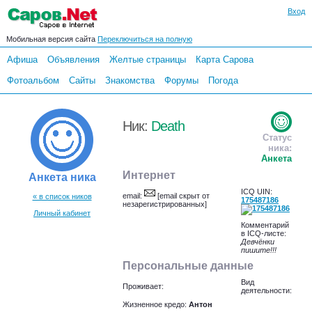
Вход
Мобильная версия сайта
Переключиться на полную
Афиша
Объявления
Желтые страницы
Карта Сарова
Фотоальбом
Сайты
Знакомства
Форумы
Погода
Ник:
Death
Статус
ника:
Анкета
Интернет
Анкета ника
ICQ UIN:
email:
[email скрыт от
« в список ников
175487186
незарегистрированных]
Личный кабинет
Комментарий
в ICQ-листе:
Девчёнки
пишите!!!
Персональные данные
Вид
Проживает:
деятельности:
Жизненное кредо:
Антон