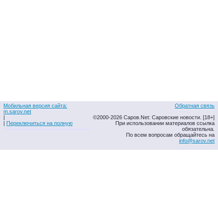
Мобильная версия сайта:
Обратная связь
m.sarov.net
|
©2000-2026 Саров.Net: Саровские новости. [18+]
|
Переключиться на полную
При использовании материалов ссылка
обязательна.
По всем вопросам обращайтесь на
info@sarov.net