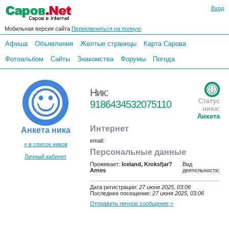
Вход
Мобильная версия сайта
Переключиться на полную
Афиша
Объявления
Желтые страницы
Карта Сарова
Фотоальбом
Сайты
Знакомства
Форумы
Погода
Ник:
Статус
9186434532075110
ника:
Анкета
Интернет
Анкета ника
email:
« в список ников
Персональные данные
Личный кабинет
Проживает:
Iceland, Kroksfjar?
Вид
Arnes
деятельности:
Дата регистрации:
27 июня 2025, 03:06
Последнее посещение:
27 июня 2025, 03:06
Отправить личное сообщение »