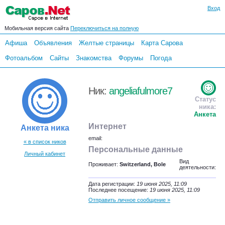
Вход
Мобильная версия сайта
Переключиться на полную
Афиша
Объявления
Желтые страницы
Карта Сарова
Фотоальбом
Сайты
Знакомства
Форумы
Погода
Ник:
angeliafulmore7
Статус
ника:
Анкета
Интернет
Анкета ника
email:
« в список ников
Персональные данные
Личный кабинет
Вид
Проживает:
Switzerland, Bole
деятельности:
Дата регистрации:
19 июня 2025, 11:09
Последнее посещение:
19 июня 2025, 11:09
Отправить личное сообщение »