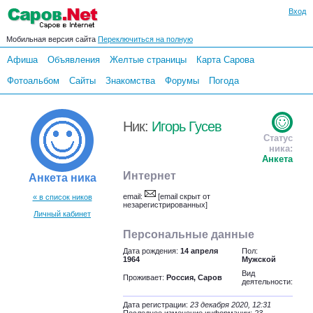
Вход
Мобильная версия сайта
Переключиться на полную
Афиша
Объявления
Желтые страницы
Карта Сарова
Фотоальбом
Сайты
Знакомства
Форумы
Погода
Ник:
Игорь Гусев
Статус
ника:
Анкета
Интернет
Анкета ника
email:
[email скрыт от
« в список ников
незарегистрированных]
Личный кабинет
Персональные данные
Дата рождения:
14 апреля
Пол:
1964
Мужской
Вид
Проживает:
Россия, Саров
деятельности:
Дата регистрации:
23 декабря 2020, 12:31