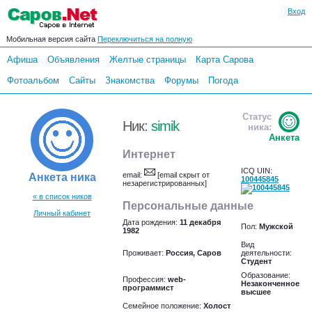
Вход
Мобильная версия сайта
Переключиться на полную
Афиша
Объявления
Желтые страницы
Карта Сарова
Фотоальбом
Сайты
Знакомства
Форумы
Погода
Статус
Ник:
simik
ника:
Анкета
Интернет
ICQ UIN:
email:
[email скрыт от
Анкета ника
100445845
незарегистрированных]
« в список ников
Персональные данные
Личный кабинет
Дата рождения:
11 декабря
Пол:
Мужской
1982
Вид
Проживает:
Россия, Саров
деятельности:
Студент
Образование:
Профессия:
web-
Незаконченное
программист
высшее
Семейное положение:
Холост