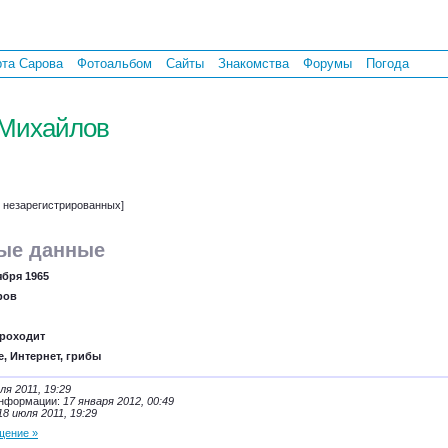
рта Сарова
Фотоальбом
Сайты
Знакомства
Форумы
Погода
Михайлов
т незарегистрированных]
ые данные
ября 1965
ров
проходит
е, Интернет, грибы
ля 2011, 19:29
информации:
17 января 2012, 00:49
18 июля 2011, 19:29
щение »