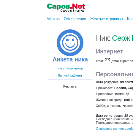
Афиша
Объявления
Желтые страницы
Ка
Ник:
Серж 
Интернет
Анкета ника
email:
[email скрыт о
« в список ников
Персональн
Личный кабинет
Дата рождения:
09 сент
Реклама:
Проживает:
Россия, Са
Профессия:
инженер
Жизненное кредо:
всё 
Хобби, интересы:
чтени
Дата регистрации:
18 ию
Последнее изменение 
Последнее посещение:
Отправить личное сооб