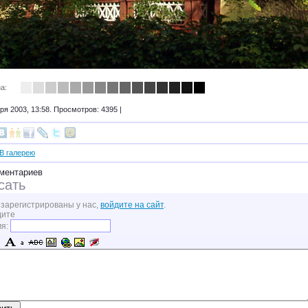
а:
ря 2003, 13:58. Просмотров: 4395 |
В галерею
ментариев
сать
 зарегистрированы у нас,
войдите на сайт
.
дите
мя: