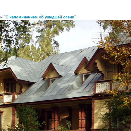
еи
"С напоминанием об ушедшей осени"