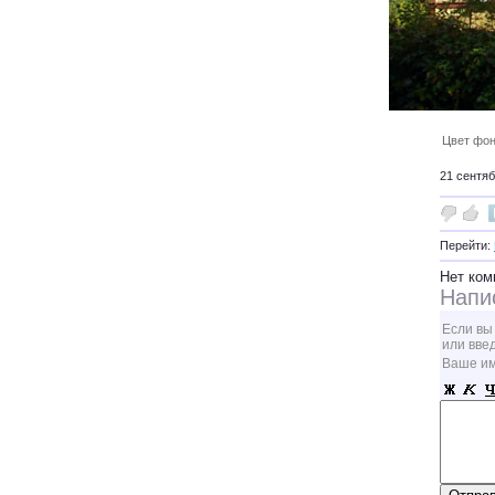
Цвет фон
21 сентяб
Перейти:
Нет ком
Напи
Если вы
или вве
Ваше и