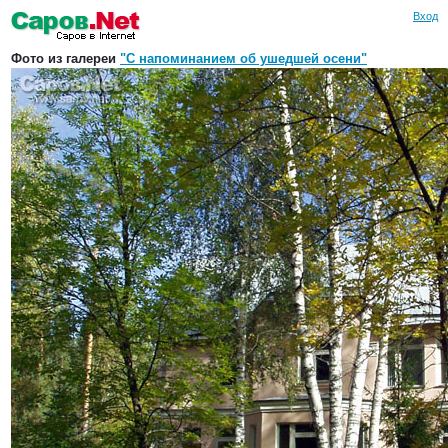
Вход
Фото из галереи
"С напоминанием об ушедшей осени"